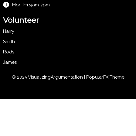
Mon-Fri 9am-7pm
Volunteer
Harry
Smith
Rods
James
© 2025 VisualizingArgumentation |
PopularFX Theme