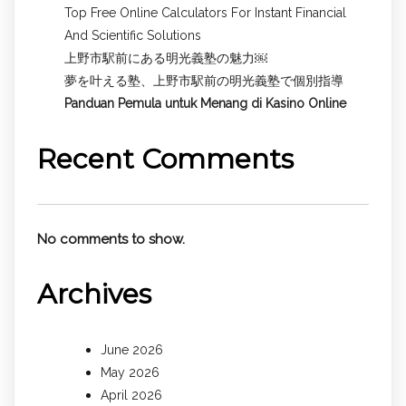
Top Free Online Calculators For Instant Financial
And Scientific Solutions
上野市駅前にある明光義塾の魅力￼
夢を叶える塾、上野市駅前の明光義塾で個別指導
Panduan Pemula untuk
Menang di Kasino Online
Recent Comments
No comments to show.
Archives
June 2026
May 2026
April 2026