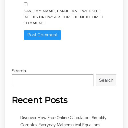
SAVE MY NAME, EMAIL, AND WEBSITE
IN THIS BROWSER FOR THE NEXT TIME I
COMMENT.
Search
Search
Recent Posts
Discover How Free Online Calculators Simplify
Complex Everyday Mathematical Equations