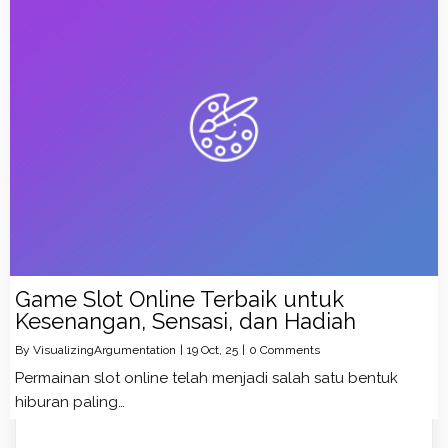
Game Slot Online Terbaik untuk
Kesenangan, Sensasi, dan Hadiah
By
VisualizingArgumentation
|
19
Oct, 25
|
0 Comments
Permainan slot online telah menjadi salah satu bentuk
hiburan paling…