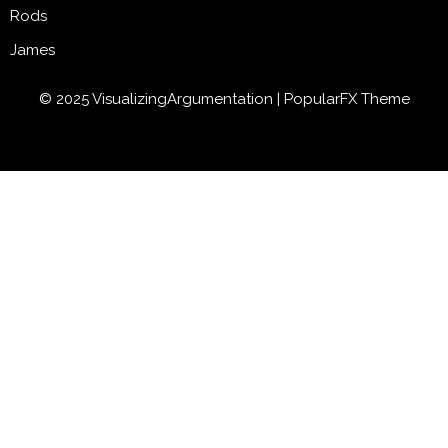
Rods
James
© 2025 VisualizingArgumentation |
PopularFX Theme