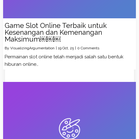
Game Slot Online Terbaik untuk
Kesenangan dan Kemenangan
Maksimum￼￼￼
By
VisualizingArgumentation
|
19
Oct, 25
|
0 Comments
Permainan slot online telah menjadi salah satu bentuk
hiburan online…