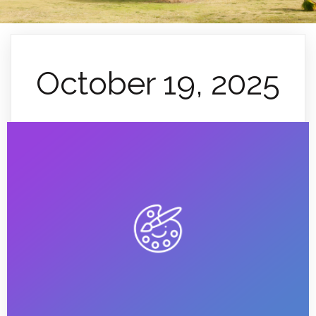
October 19, 2025