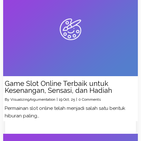
Game Slot Online Terbaik untuk
Kesenangan, Sensasi, dan Hadiah
By
VisualizingArgumentation
|
19
Oct, 25
|
0 Comments
Permainan slot online telah menjadi salah satu bentuk
hiburan paling…