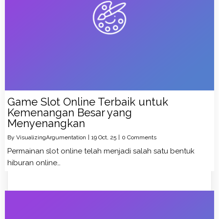
Game Slot Online Terbaik untuk
Kemenangan Besar yang
Menyenangkan
By
VisualizingArgumentation
|
19
Oct, 25
|
0 Comments
Permainan slot online telah menjadi salah satu bentuk
hiburan online…