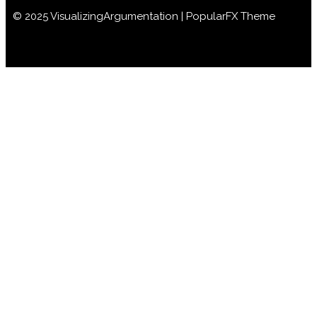
© 2025 VisualizingArgumentation |
PopularFX Theme