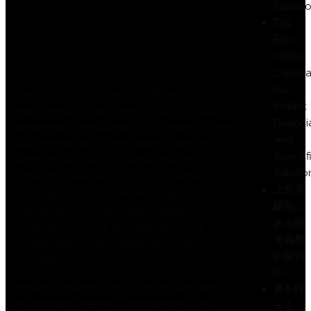
Equati
Top
VisualizingArgumentation
Free
October 11, 2025
Online
5:52 am
Calcula
For
Kasino online menawarkan hiburan dan
Instant
kegembiraan, tetapi seperti platform digital
Financi
lainnya yang melibatkan uang, kasino online
And
juga memiliki risiko. Memastikan keamanan
Scientif
pemain—baik secara finansial maupun
Solutio
emosional—sangatlah penting. Memahami
上野市
cara berjudi secara bertanggung jawab dan
駅前に
melindungi informasi pribadi dapat
ある明
menentukan antara pengalaman yang
光義塾
menyenangkan dan kesalahan yang
の魅力
merugikan.
￼
Langkah pertama untuk bermain dengan
夢を叶
aman adalah memilih kasino online yang
える