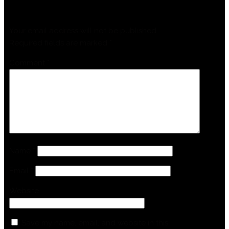
Leave a Reply
Your email address will not be published.
Required fields are marked
*
Comment
*
Name
*
Email
*
Website
Save my name, email, and website in this