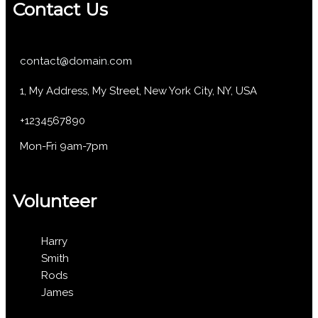
Contact Us
contact@domain.com
1, My Address, My Street, New York City, NY, USA
+1234567890
Mon-Fri 9am-7pm
Volunteer
Harry
Smith
Rods
James