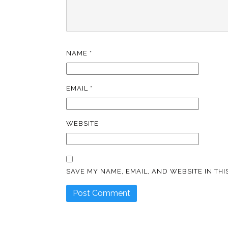
NAME
*
EMAIL
*
WEBSITE
SAVE MY NAME, EMAIL, AND WEBSITE IN TH