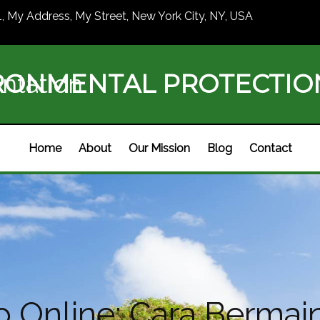
1, My Address, My Street, New York City, NY, USA
RONMENTAL PROTECTI
ntation
Home
About
Our Mission
Blog
Contact
 Online: Cara Bermai