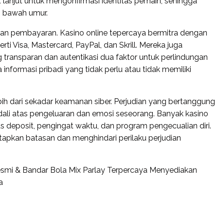
 lanjut untuk mengonfirmasi identitas pemain, sehingga
i bawah umur.
an pembayaran. Kasino online tepercaya bermitra dengan
 Visa, Mastercard, PayPal, dan Skrill. Mereka juga
transparan dan autentikasi dua faktor untuk perlindungan
informasi pribadi yang tidak perlu atau tidak memiliki
ih dari sekadar keamanan siber. Perjudian yang bertanggung
dali atas pengeluaran dan emosi seseorang. Banyak kasino
tas deposit, pengingat waktu, dan program pengecualian diri.
tapkan batasan dan menghindari perilaku perjudian
esmi & Bandar Bola Mix Parlay Terpercaya Menyediakan
a