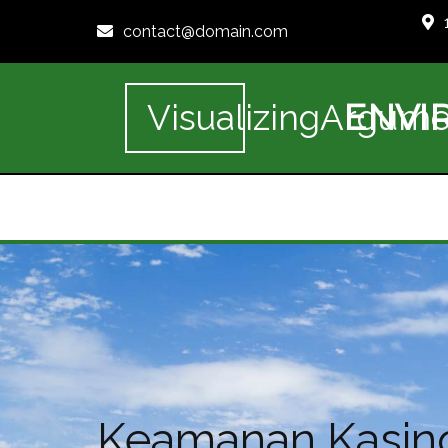
contact@domain.com
ENVI
VisualizingArgume
Keamanan Kasino