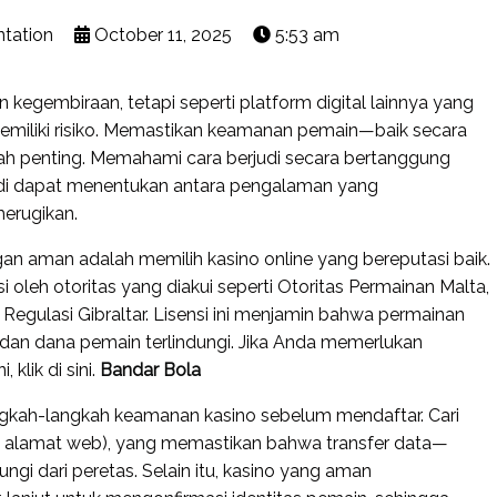
ntation
October 11, 2025
5:53 am
kegembiraan, tetapi seperti platform digital lainnya yang
memiliki risiko. Memastikan keamanan pemain—baik secara
ah penting. Memahami cara berjudi secara bertanggung
adi dapat menentukan antara pengalaman yang
erugikan.
n aman adalah memilih kasino online yang bereputasi baik.
si oleh otoritas yang diakui seperti Otoritas Permainan Malta,
s Regulasi Gibraltar. Lisensi ini menjamin bahwa permainan
n dan dana pemain terlindungi. Jika Anda memerlukan
, klik di sini.
Bandar Bola
angkah-langkah keamanan kasino sebelum mendaftar. Cari
" di alamat web), yang memastikan bahwa transfer data—
ngi dari peretas. Selain itu, kasino yang aman