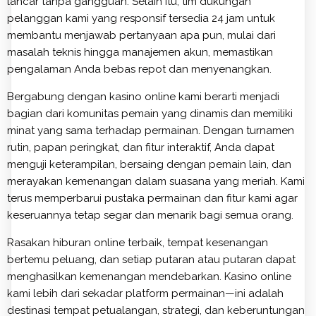
lancar tanpa gangguan. Selain itu, tim dukungan
pelanggan kami yang responsif tersedia 24 jam untuk
membantu menjawab pertanyaan apa pun, mulai dari
masalah teknis hingga manajemen akun, memastikan
pengalaman Anda bebas repot dan menyenangkan.
Bergabung dengan kasino online kami berarti menjadi
bagian dari komunitas pemain yang dinamis dan memiliki
minat yang sama terhadap permainan. Dengan turnamen
rutin, papan peringkat, dan fitur interaktif, Anda dapat
menguji keterampilan, bersaing dengan pemain lain, dan
merayakan kemenangan dalam suasana yang meriah. Kami
terus memperbarui pustaka permainan dan fitur kami agar
keseruannya tetap segar dan menarik bagi semua orang.
Rasakan hiburan online terbaik, tempat kesenangan
bertemu peluang, dan setiap putaran atau putaran dapat
menghasilkan kemenangan mendebarkan. Kasino online
kami lebih dari sekadar platform permainan—ini adalah
destinasi tempat petualangan, strategi, dan keberuntungan