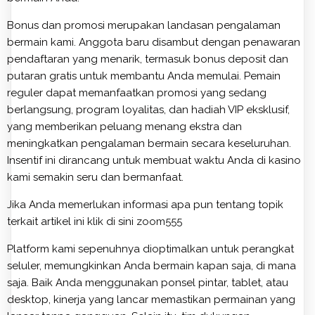
Bonus dan promosi merupakan landasan pengalaman
bermain kami. Anggota baru disambut dengan penawaran
pendaftaran yang menarik, termasuk bonus deposit dan
putaran gratis untuk membantu Anda memulai. Pemain
reguler dapat memanfaatkan promosi yang sedang
berlangsung, program loyalitas, dan hadiah VIP eksklusif,
yang memberikan peluang menang ekstra dan
meningkatkan pengalaman bermain secara keseluruhan.
Insentif ini dirancang untuk membuat waktu Anda di kasino
kami semakin seru dan bermanfaat.
Jika Anda memerlukan informasi apa pun tentang topik
terkait artikel ini klik di sini
zoom555
Platform kami sepenuhnya dioptimalkan untuk perangkat
seluler, memungkinkan Anda bermain kapan saja, di mana
saja. Baik Anda menggunakan ponsel pintar, tablet, atau
desktop, kinerja yang lancar memastikan permainan yang