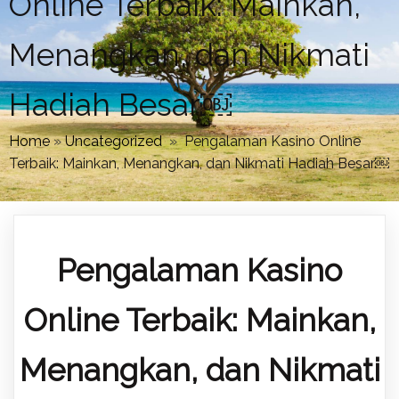
Online Terbaik: Mainkan,
Menangkan, dan Nikmati
Hadiah Besar￼
Home
»
Uncategorized
»
Pengalaman Kasino Online
Terbaik: Mainkan, Menangkan, dan Nikmati Hadiah Besar￼
Pengalaman Kasino
Online Terbaik: Mainkan,
Menangkan, dan Nikmati