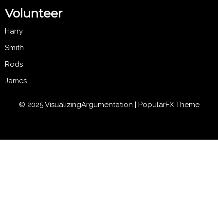
Volunteer
Harry
Smith
Rods
James
© 2025 VisualizingArgumentation |
PopularFX Theme