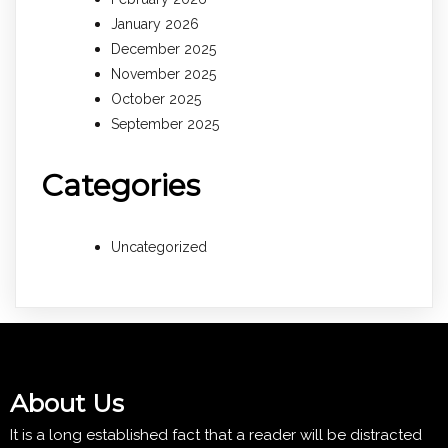
January 2026
December 2025
November 2025
October 2025
September 2025
Categories
Uncategorized
About Us
It is a long established fact that a reader will be distracted