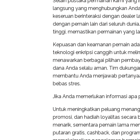
Selain pustaka permainan kami yang 
langsung yang menghubungkan Anda d
keseruan berinteraksi dengan dealer 
dengan pemain lain dari seluruh dunia
tinggi, memastikan permainan yang la
Kepuasan dan keamanan pemain adala
teknologi enkripsi canggih untuk meli
menawarkan berbagai pilihan pembay
dana Anda selalu aman. Tim dukungan
membantu Anda menjawab pertanyaan
bebas stres.
Jika Anda memerlukan informasi apa pun 
Untuk meningkatkan peluang menang
promosi, dan hadiah loyalitas secara
menarik, sementara pemain lama men
putaran gratis, cashback, dan program