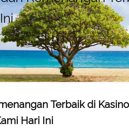
Ini
 Kemenangan Terbaik di Kasino Online Kami Hari Ini
menangan Terbaik di Kasino
ami Hari Ini