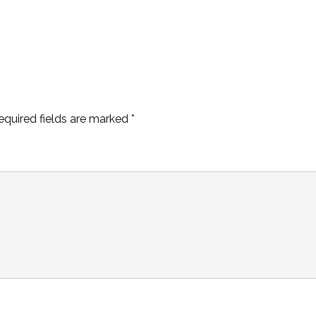
equired fields are marked
*