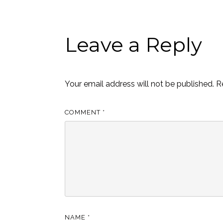
Leave a Reply
Your email address will not be published.
R
COMMENT
*
NAME
*