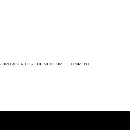
IS BROWSER FOR THE NEXT TIME I COMMENT.