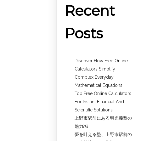
Recent
Posts
Discover How Free Online
Calculators Simplify
Complex Everyday
Mathematical Equations
Top Free Online Calculators
For Instant Financial And
Scientific Solutions
上野市駅前にある明光義塾の
魅力￼
夢を叶える塾、上野市駅前の