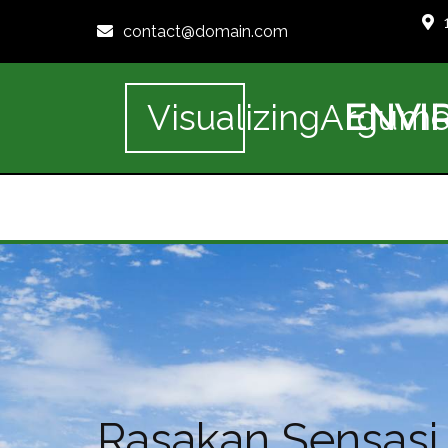
contact@domain.com
ENVI
VisualizingArgume
Rasakan Sensasi