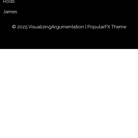
Rods
James
© 2025 VisualizingArgumentation |
PopularFX Theme