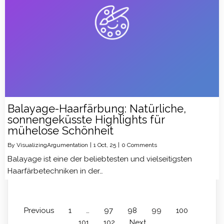
Balayage-Haarfärbung: Natürliche,
sonnengeküsste Highlights für
mühelose Schönheit
By
VisualizingArgumentation
|
1
Oct, 25
|
0 Comments
Balayage ist eine der beliebtesten und vielseitigsten
Haarfärbetechniken in der…
Previous
1
…
97
98
99
100
101
102
Next