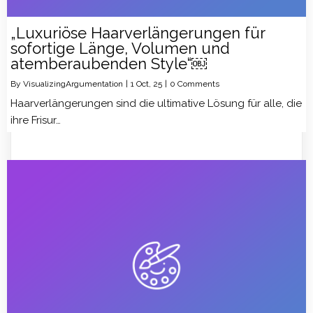
„Luxuriöse Haarverlängerungen für
sofortige Länge, Volumen und
atemberaubenden Style“￼
By
VisualizingArgumentation
|
1
Oct, 25
|
0 Comments
Haarverlängerungen sind die ultimative Lösung für alle, die
ihre Frisur…