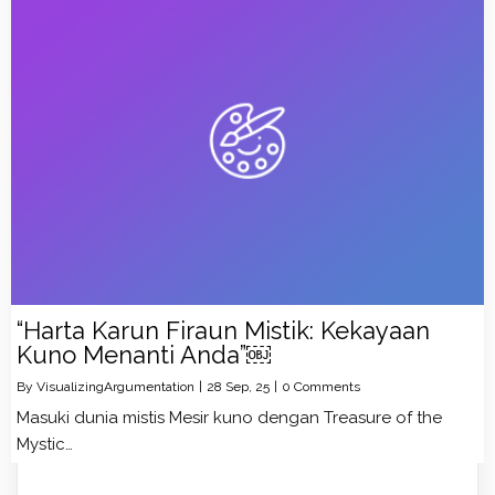
“Harta Karun Firaun Mistik: Kekayaan
Kuno Menanti Anda”￼
By
VisualizingArgumentation
|
28
Sep, 25
|
0 Comments
Masuki dunia mistis Mesir kuno dengan Treasure of the
Mystic…