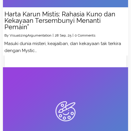
Harta Karun Mistis: Rahasia Kuno dan
Kekayaan Tersembunyi Menanti
Pemain”
By
VisualizingArgumentation
|
28
Sep, 25
|
0 Comments
Masuki dunia misteri, keajaiban, dan kekayaan tak terkira
dengan Mystic…