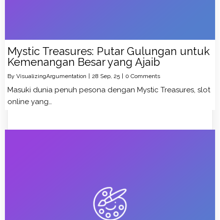
Mystic Treasures: Putar Gulungan untuk
Kemenangan Besar yang Ajaib
By
VisualizingArgumentation
|
28
Sep, 25
|
0 Comments
Masuki dunia penuh pesona dengan Mystic Treasures, slot
online yang…