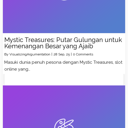
Mystic Treasures: Putar Gulungan untuk
Kemenangan Besar yang Ajaib
By
VisualizingArgumentation
|
28
Sep, 25
|
0 Comments
Masuki dunia penuh pesona dengan Mystic Treasures, slot
online yang…