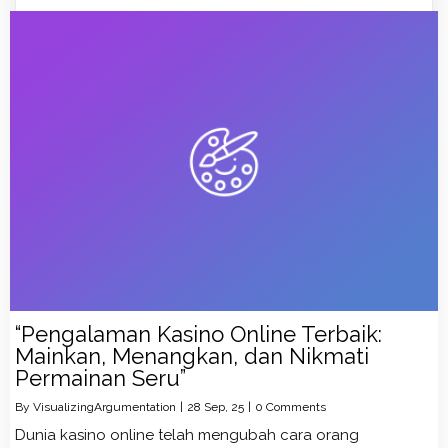
“Pengalaman Kasino Online Terbaik:
Mainkan, Menangkan, dan Nikmati
Permainan Seru”
By
VisualizingArgumentation
|
28
Sep, 25
|
0 Comments
Dunia kasino online telah mengubah cara orang