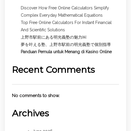
Discover How Free Online Calculators Simplify
Complex Everyday Mathematical Equations
Top Free Online Calculators For Instant Financial
And Scientific Solutions
上野市駅前にある明光義塾の魅力￼
夢を叶える塾、上野市駅前の明光義塾で個別指導
Panduan Pemula untuk
Menang di Kasino Online
Recent Comments
No comments to show.
Archives