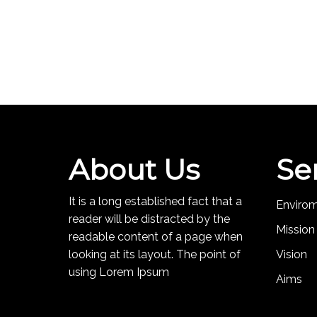
About Us
Se
It is a long established fact that a
Enviro
reader will be distracted by the
Mission
readable content of a page when
looking at its layout. The point of
Vision
using Lorem Ipsum
Aims