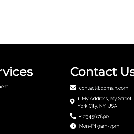
rvices
Contact U
ment
contact@domain.com
1, My Address, My Street
York City, NY, USA
+1234567890
Mon-Fri 9am-7pm