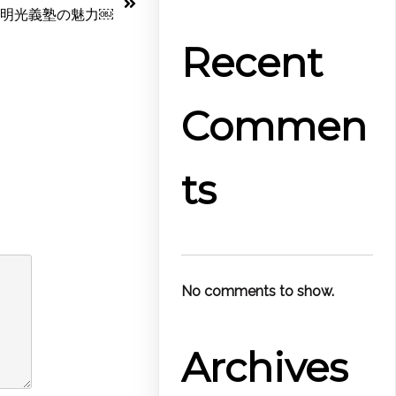
明光義塾の魅力￼
Recent
Commen
ts
No comments to show.
Archives