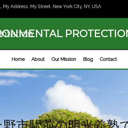
1, My Address, My Street, New York City, NY, USA
RONMENTAL PROTECTI
ntation
Home
About
Our Mission
Blog
Contact
上野市駅前の明光義塾