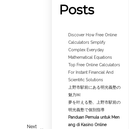
Posts
Discover How Free Online
Calculators Simplify
Complex Everyday
Mathematical Equations
Top Free Online Calculators
For Instant Financial And
Scientific Solutions
上野市駅前にある明光義塾の
魅力￼
夢を叶える塾、上野市駅前の
明光義塾で個別指導
Panduan Pemula untuk
Men
ang di Kasino Online
Next