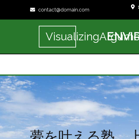
contact@domain.com
ENVI
VisualizingArgume
夢を叶える塾、