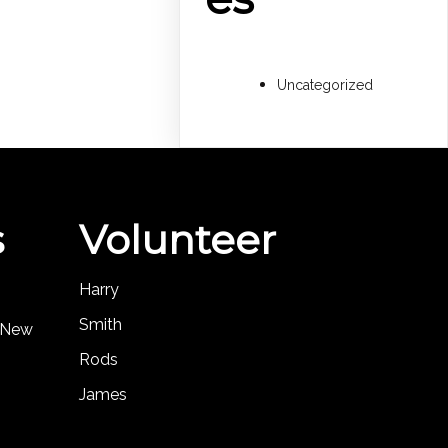
Uncategorized
s
Volunteer
Harry
Smith
, New
Rods
James