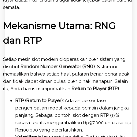
layar adalah kunci utama agar tidak terjebak dalam euforia
semata.
Mekanisme Utama: RNG
dan RTP
Setiap mesin slot modern dioperasikan oleh sistem yang
disebut
Random Number Generator (RNG)
. Sistem ini
memastikan bahwa setiap hasil putaran benar-benar acak
dan tidak dapat dimanipulasi oleh pihak manapun. Selain
itu, Anda harus memperhatikan
Return to Player (RTP)
.
RTP (Return to Player):
Adalah persentase
pengembalian modal kepada pemain dalam jangka
panjang. Sebagai contoh, slot dengan RTP 97%
secara teoritis mengembalikan Rp97.000 untuk setiap
Rp100.000 yang dipertaruhkan.