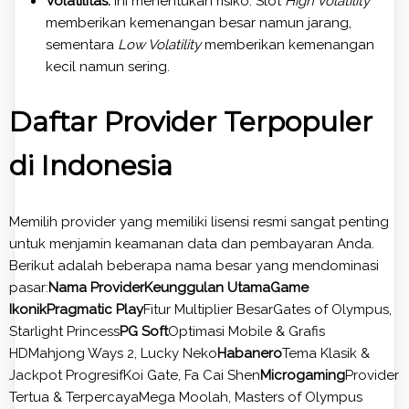
Volatilitas:
Ini menentukan risiko. Slot
High Volatility
memberikan kemenangan besar namun jarang,
sementara
Low Volatility
memberikan kemenangan
kecil namun sering.
Daftar Provider Terpopuler
di Indonesia
Memilih provider yang memiliki lisensi resmi sangat penting
untuk menjamin keamanan data dan pembayaran Anda.
Berikut adalah beberapa nama besar yang mendominasi
pasar:
Nama ProviderKeunggulan UtamaGame
IkonikPragmatic Play
Fitur Multiplier BesarGates of Olympus,
Starlight Princess
PG Soft
Optimasi Mobile & Grafis
HDMahjong Ways 2, Lucky Neko
Habanero
Tema Klasik &
Jackpot ProgresifKoi Gate, Fa Cai Shen
Microgaming
Provider
Tertua & TerpercayaMega Moolah, Masters of Olympus