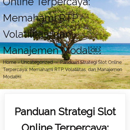
Online Terpercaya:
Memahami RTP,
Volatilitas, dan
Manajemen Modal￼
Home
»
Uncategorized
»
Panduan Strategi Slot Online
Terpercaya: Memahami RTP, Volatilitas, dan Manajemen
Modal￼
Panduan Strategi Slot
Online Terpercaya: