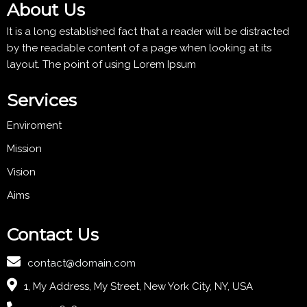
About Us
It is a long established fact that a reader will be distracted
by the readable content of a page when looking at its
layout. The point of using Lorem Ipsum
Services
Enviroment
Mission
Vision
Aims
Contact Us
contact@domain.com
1, My Address, My Street, New York City, NY, USA