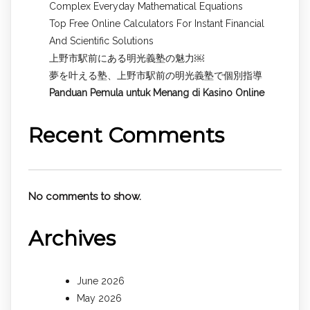
Complex Everyday Mathematical Equations
Top Free Online Calculators For Instant Financial
And Scientific Solutions
上野市駅前にある明光義塾の魅力￼
夢を叶える塾、上野市駅前の明光義塾で個別指導
Panduan Pemula untuk
Menang di Kasino Online
Recent Comments
No comments to show.
Archives
June 2026
May 2026