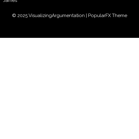
James
© 2025 VisualizingArgumentation |
PopularFX Theme