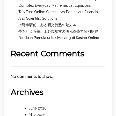
Complex Everyday Mathematical Equations
Top Free Online Calculators For Instant Financial
And Scientific Solutions
上野市駅前にある明光義塾の魅力￼
夢を叶える塾、上野市駅前の明光義塾で個別指導
Panduan Pemula untuk
Menang di Kasino Online
Recent Comments
No comments to show.
Archives
June 2026
May 2026