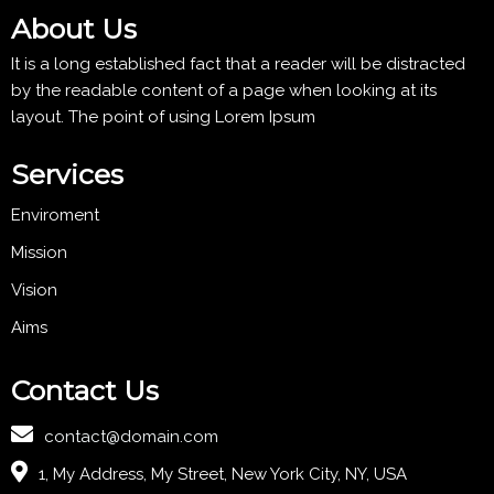
About Us
It is a long established fact that a reader will be distracted
by the readable content of a page when looking at its
layout. The point of using Lorem Ipsum
Services
Enviroment
Mission
Vision
Aims
Contact Us
contact@domain.com
1, My Address, My Street, New York City, NY, USA