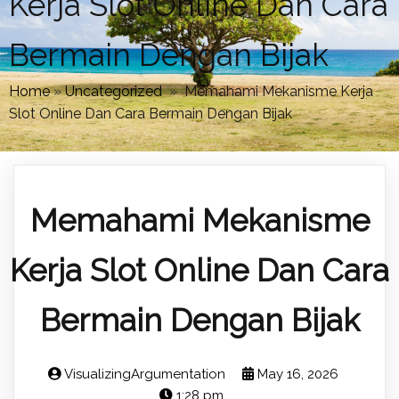
Kerja Slot Online Dan Cara
Bermain Dengan Bijak
Home
»
Uncategorized
»
Memahami Mekanisme Kerja
Slot Online Dan Cara Bermain Dengan Bijak
Memahami Mekanisme
Kerja Slot Online Dan Cara
Bermain Dengan Bijak
VisualizingArgumentation
May 16, 2026
1:28 pm