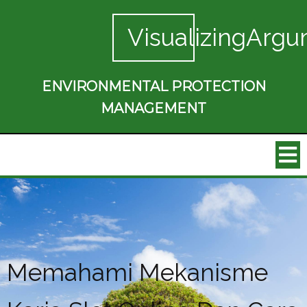
VisualizingArgu
ENVIRONMENTAL PROTECTION
MANAGEMENT
Memahami Mekanisme