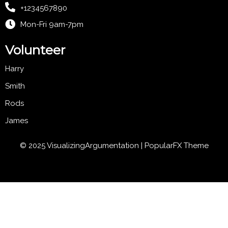
+1234567890
Mon-Fri 9am-7pm
Volunteer
Harry
Smith
Rods
James
© 2025 VisualizingArgumentation |
PopularFX Theme