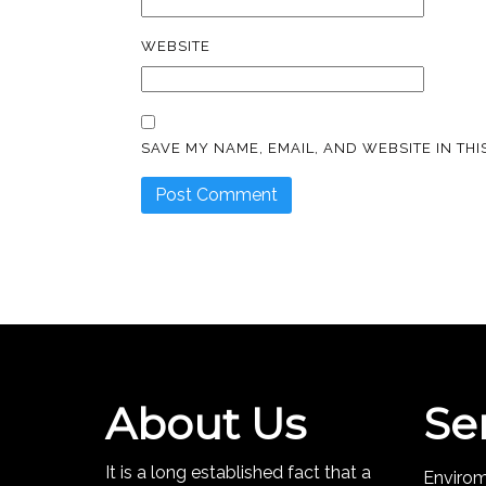
WEBSITE
SAVE MY NAME, EMAIL, AND WEBSITE IN TH
About Us
Se
It is a long established fact that a
Enviro