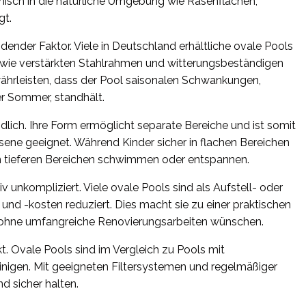
onisch in die natürliche Umgebung wie Rasenflächen,
gt.
idender Faktor. Viele in Deutschland erhältliche ovale Pools
 wie verstärkten Stahlrahmen und witterungsbeständigen
ewährleisten, dass der Pool saisonalen Schwankungen,
er Sommer, standhält.
lich. Ihre Form ermöglicht separate Bereiche und ist somit
sene geeignet. Während Kinder sicher in flachen Bereichen
n tieferen Bereichen schwimmen oder entspannen.
tiv unkompliziert. Viele ovale Pools sind als Aufstell- oder
 und -kosten reduziert. Dies macht sie zu einer praktischen
l ohne umfangreiche Renovierungsarbeiten wünschen.
kt. Ovale Pools sind im Vergleich zu Pools mit
inigen. Mit geeigneten Filtersystemen und regelmäßiger
d sicher halten.