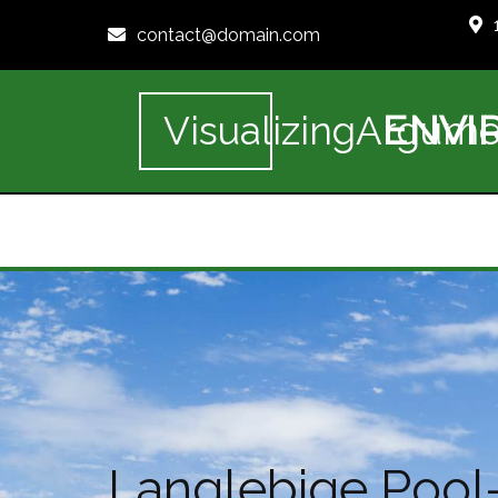
contact@domain.com
ENVI
VisualizingArgume
Langlebige Pool-