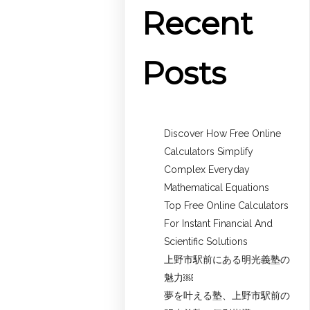
Recent
Posts
Discover How Free Online
Calculators Simplify
Complex Everyday
Mathematical Equations
Top Free Online Calculators
For Instant Financial And
Scientific Solutions
上野市駅前にある明光義塾の
魅力￼
夢を叶える塾、上野市駅前の