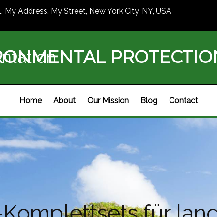
1, My Address, My Street, New York City, NY, USA
RONMENTAL PROTECTI
ntation
Home
About
Our Mission
Blog
Contact
Komplettsets für lan