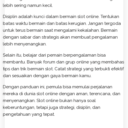
lebih sering namun kecil.
Disiplin adalah kunci dalam bermain slot online. Tentukan
batas waktu bermain dan batas kerugian. Jangan tergoda
untuk terus bermain saat mengalami kekalahan. Bermain
dengan sabar dan strategis akan membuat pengalaman
lebih menyenangkan.
Selain itu, belajar dari pemain berpengalaman bisa
membantu. Banyak forum dan grup online yang membahas
tips dan trik bermain slot. Catat strategi yang terbukti efektif
dan sesuaikan dengan gaya bermain kamu.
Dengan panduan ini, pemula bisa memulai perjalanan
mereka di dunia slot online dengan aman, terencana, dan
menyenangkan. Slot online bukan hanya soal
keberuntungan, tetapi juga strategi, disiplin, dan
pengetahuan yang tepat.