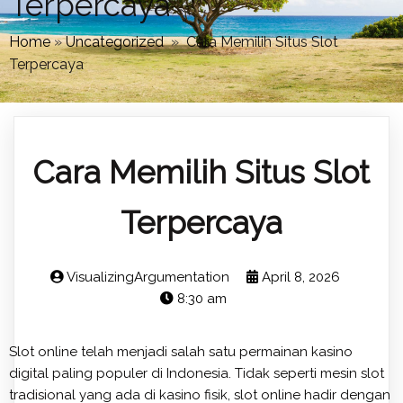
Terpercaya
Home
»
Uncategorized
»
Cara Memilih Situs Slot
Terpercaya
Cara Memilih Situs Slot
Terpercaya
VisualizingArgumentation
April 8, 2026
8:30 am
Slot online telah menjadi salah satu permainan kasino
digital paling populer di Indonesia. Tidak seperti mesin slot
tradisional yang ada di kasino fisik, slot online hadir dengan