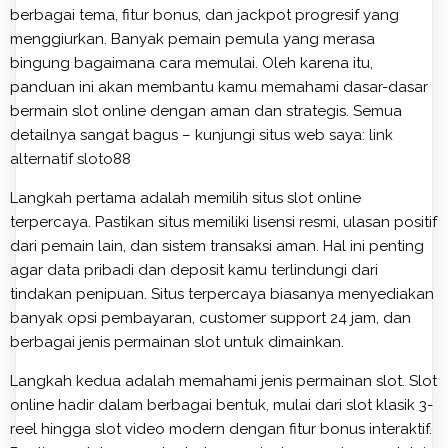
berbagai tema, fitur bonus, dan jackpot progresif yang
menggiurkan. Banyak pemain pemula yang merasa
bingung bagaimana cara memulai. Oleh karena itu,
panduan ini akan membantu kamu memahami dasar-dasar
bermain slot online dengan aman dan strategis. Semua
detailnya sangat bagus – kunjungi situs web saya:
link
alternatif sloto88
Langkah pertama adalah memilih situs slot online
terpercaya. Pastikan situs memiliki lisensi resmi, ulasan positif
dari pemain lain, dan sistem transaksi aman. Hal ini penting
agar data pribadi dan deposit kamu terlindungi dari
tindakan penipuan. Situs terpercaya biasanya menyediakan
banyak opsi pembayaran, customer support 24 jam, dan
berbagai jenis permainan slot untuk dimainkan.
Langkah kedua adalah memahami jenis permainan slot. Slot
online hadir dalam berbagai bentuk, mulai dari slot klasik 3-
reel hingga slot video modern dengan fitur bonus interaktif.