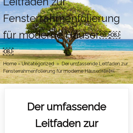
Leitfaden zur
Fensterrahmenfolierung
für moderne Häuser￼￼
￼
Home
»
Uncategorized
»
Der umfassende Leitfaden zur
Fensterrahmenfolierung für moderne Häuser￼￼￼
Der umfassende
Leitfaden zur