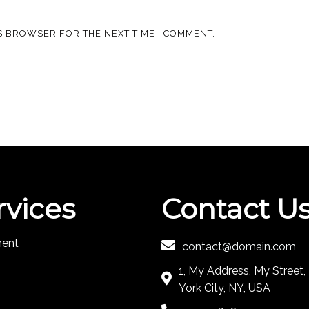
IS BROWSER FOR THE NEXT TIME I COMMENT.
rvices
Contact U
ment
contact@domain.com
1, My Address, My Street
York City, NY, USA