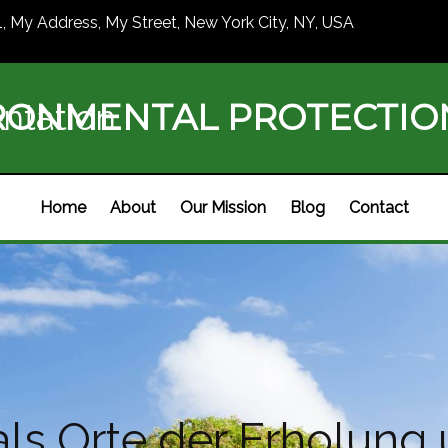
1, My Address, My Street, New York City, NY, USA
RONMENTAL PROTECTI
ntation
Home
About
Our Mission
Blog
Contact
s Orte der Erholung