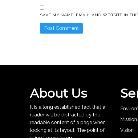
SAVE MY NAME, EMAIL, AND WEBSITE IN TH
About Us
Se
It is a long established fact that a
Enviro
reader will be distracted by the
Mission
readable content of a page when
looking at its layout. The point of
Vision
using Lorem Ipsum