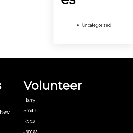
Uncategorized
s
Volunteer
Harry
Smith
, New
Rods
James