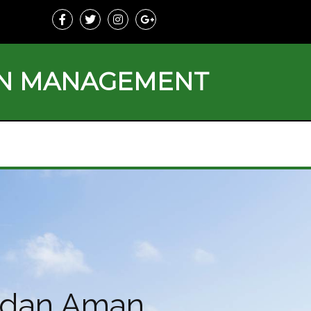
ON MANAGEMENT
k dan Aman