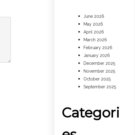
June 2026
May 2026
April 2026
March 2026
February 2026
January 2026
December 2025
November 2025
October 2025
September 2025
Categori
es