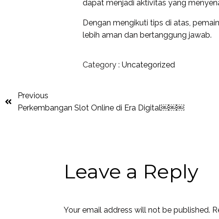
dapat menjadi aktivitas yang menye
Dengan mengikuti tips di atas, pema
lebih aman dan bertanggung jawab.
Category :
Uncategorized
Previous
Perkembangan Slot Online di Era Digital￼￼￼
Leave a Reply
Your email address will not be published.
R