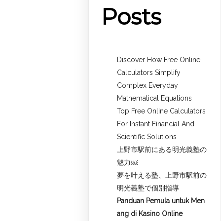
Posts
Discover How Free Online
Calculators Simplify
Complex Everyday
Mathematical Equations
Top Free Online Calculators
For Instant Financial And
Scientific Solutions
上野市駅前にある明光義塾の
魅力￼
夢を叶える塾、上野市駅前の
明光義塾で個別指導
Panduan Pemula untuk
Men
ang di Kasino Online