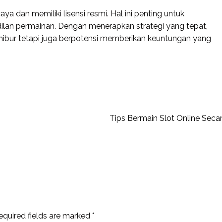
caya dan memiliki lisensi resmi. Hal ini penting untuk
lan permainan. Dengan menerapkan strategi yang tepat,
ghibur tetapi juga berpotensi memberikan keuntungan yang
Tips Bermain Slot Online Seca
equired fields are marked
*