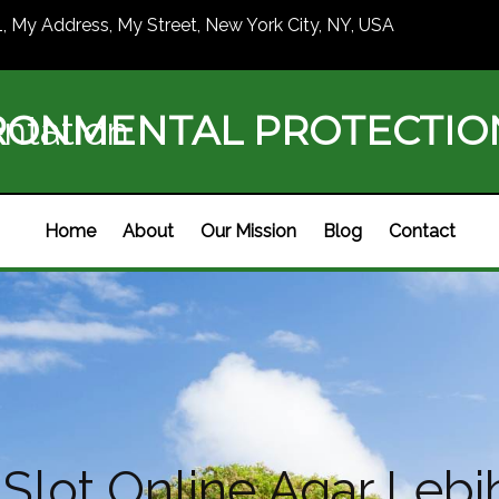
1, My Address, My Street, New York City, NY, USA
RONMENTAL PROTECTI
ntation
Home
About
Our Mission
Blog
Contact
 Slot Online Agar Lebi