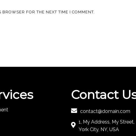
IS BROWSER FOR THE NEXT TIME I COMMENT.
rvices
Contact U
ment
contact@domain.com
1, My Address, My Street
York City, NY, USA