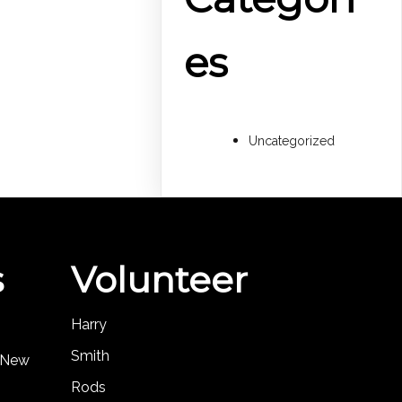
es
Uncategorized
s
Volunteer
Harry
Smith
, New
Rods