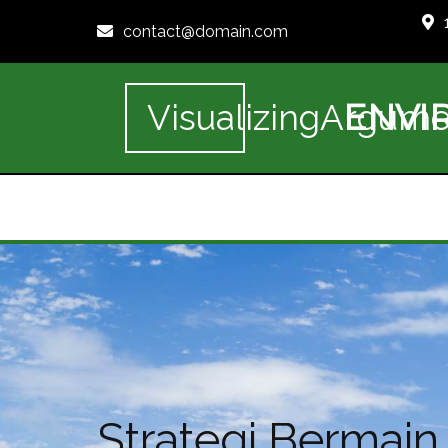
contact@domain.com
ENVI
VisualizingArgume
Strategi Bermain