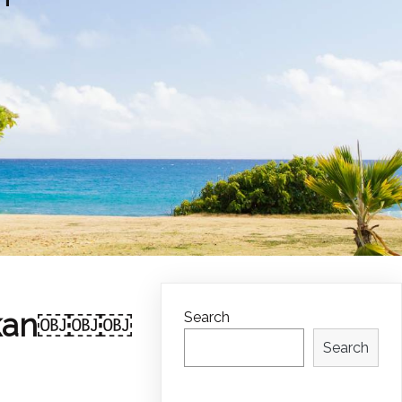
ungkan￼￼￼
Search
Search