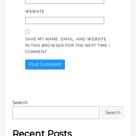
WEBSITE
SAVE MY NAME, EMAIL, AND WEBSITE
IN THIS BROWSER FOR THE NEXT TIME I
COMMENT.
Search
Search
Recent Posts