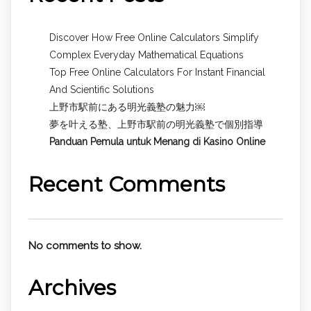
Discover How Free Online Calculators Simplify
Complex Everyday Mathematical Equations
Top Free Online Calculators For Instant Financial
And Scientific Solutions
上野市駅前にある明光義塾の魅力￼
夢を叶える塾、上野市駅前の明光義塾で個別指導
Panduan Pemula untuk
Menang di Kasino Online
Recent Comments
No comments to show.
Archives