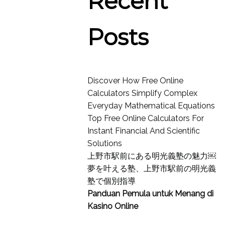
Recent
Posts
Discover How Free Online
Calculators Simplify Complex
Everyday Mathematical Equations
Top Free Online Calculators For
Instant Financial And Scientific
Solutions
上野市駅前にある明光義塾の魅力￼
夢を叶える塾、上野市駅前の明光義
塾で個別指導
Panduan Pemula untuk
Menang di
Kasino Online