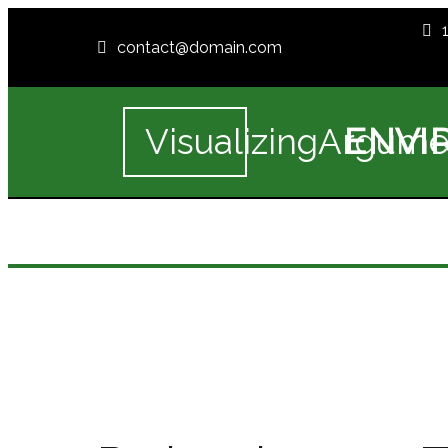
contact@domain.com
ENVI
VisualizingArgume