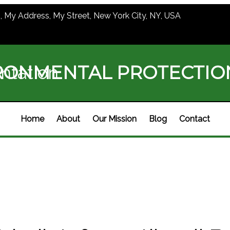
1, My Address, My Street, New York City, NY, USA
RONMENTAL PROTECTI
ntation
Home
About
Our Mission
Blog
Contact