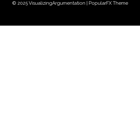
© 2025 VisualizingArgumentation |
PopularFX Theme