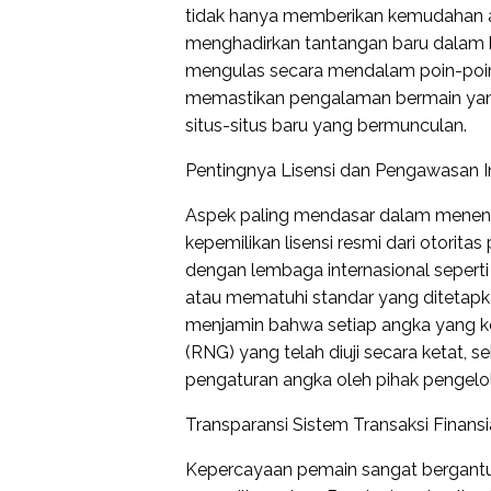
tidak hanya memberikan kemudahan ak
menghadirkan tantangan baru dalam hal
mengulas secara mendalam poin-poin k
memastikan pengalaman bermain yang
situs-situs baru yang bermunculan.
Pentingnya Lisensi dan Pengawasan I
Aspek paling mendasar dalam menentu
kepemilikan lisensi resmi dari otoritas 
dengan lembaga internasional sepert
atau mematuhi standar yang ditetap
menjamin bahwa setiap angka yang kel
(RNG) yang telah diuji secara ketat,
pengaturan angka oleh pihak pengelol
Transparansi Sistem Transaksi Finans
Kepercayaan pemain sangat bergantun