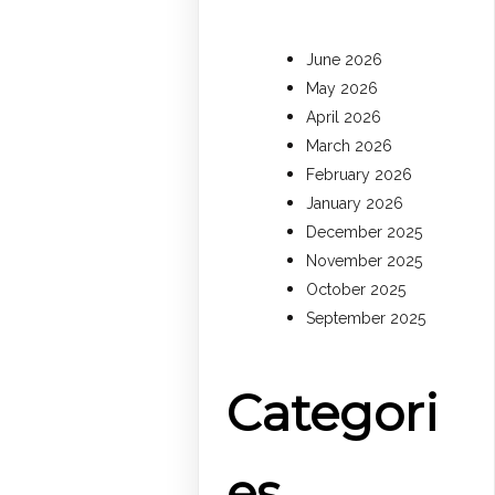
June 2026
May 2026
April 2026
March 2026
February 2026
January 2026
December 2025
November 2025
October 2025
September 2025
Categori
es