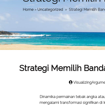
Home
»
Uncategorized
»
Strategi Memilih Ba
Strategi Memilih Band
VisualizingArgume
Dinamika permainan tebak angka atau 
mengalami transformasi signifikan di 