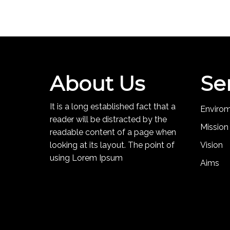
About Us
Se
It is a long established fact that a
Enviro
reader will be distracted by the
Mission
readable content of a page when
looking at its layout. The point of
Vision
using Lorem Ipsum
Aims