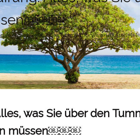
üssen￼￼￼
ng: Alles, was Sie über den Tummy Tuck wissen müssen￼￼
lles, was Sie über den Tum
en müssen￼￼￼