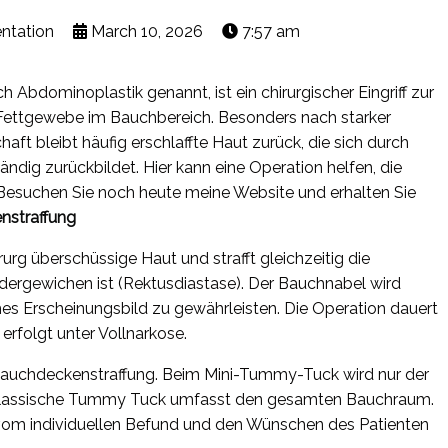
ntation
March 10, 2026
7:57 am
 Abdominoplastik genannt, ist ein chirurgischer Eingriff zur
Fettgewebe im Bauchbereich. Besonders nach starker
 bleibt häufig erschlaffte Haut zurück, die sich durch
ndig zurückbildet. Hier kann eine Operation helfen, die
 Besuchen Sie noch heute meine Website und erhalten Sie
nstraffung
rurg überschüssige Haut und strafft gleichzeitig die
ndergewichen ist (Rektusdiastase). Der Bauchnabel wird
ches Erscheinungsbild zu gewährleisten. Die Operation dauert
 erfolgt unter Vollnarkose.
 Bauchdeckenstraffung. Beim Mini-Tummy-Tuck wird nur der
 klassische Tummy Tuck umfasst den gesamten Bauchraum.
vom individuellen Befund und den Wünschen des Patienten