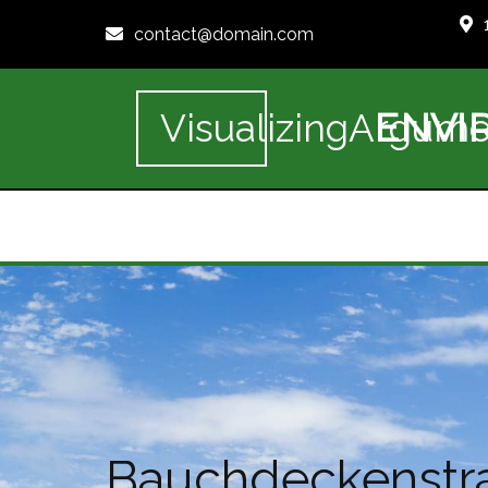
contact@domain.com
ENVI
VisualizingArgume
Bauchdeckenstra