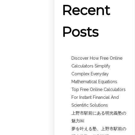
Recent
Posts
Discover How Free Online
Calculators Simplify
Complex Everyday
Mathematical Equations
Top Free Online Calculators
For Instant Financial And
Scientific Solutions
上野市駅前にある明光義塾の
魅力￼
夢を叶える塾、上野市駅前の