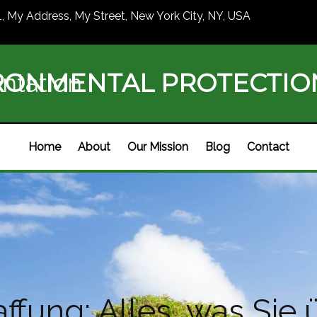
1, My Address, My Street, New York City, NY, USA
RONMENTAL PROTECTI
ntation
Home
About
Our Mission
Blog
Contact
ffung: Alles, was Si