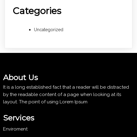
Categories
Uncategorized
About Us
It is a long established fact that a reader will be distracted
by the readable content of a page when looking at its
layout. The point of using Lorem Ipsum
Services
Enviroment