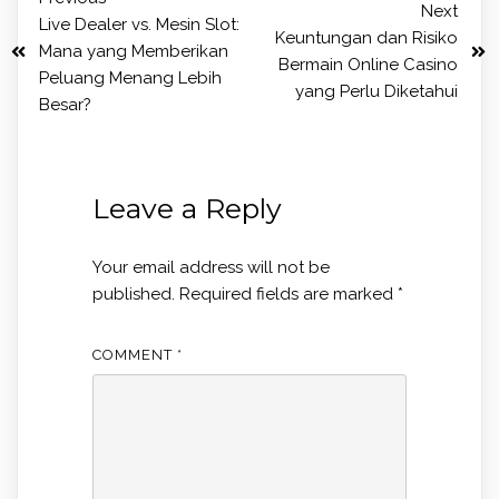
Next
Live Dealer vs. Mesin Slot:
Keuntungan dan Risiko
Mana yang Memberikan
Bermain Online Casino
Peluang Menang Lebih
yang Perlu Diketahui
Besar?
Leave a Reply
Your email address will not be
published.
Required fields are marked
*
COMMENT
*