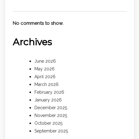
No comments to show.
Archives
June 2026
May 2026
April 2026
March 2026
February 2026
January 2026
December 2025
November 2025
October 2025
September 2025