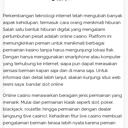
Perkembangan teknologi internet telah mengubah banyak
aspek kehidupan, termasuk cara orang menikmati hiburan.
Salah satu bentuk hiburan digital yang mengalami
pertumbuhan pesat adalah online casino. Platform ini
memungkinkan pemain untuk menikmati berbagai
permainan kasino tanpa harus mengunjungi lokasi fisik.
Dengan hanya menggunakan smartphone atau komputer
yang terhubung ke internet, siapa pun dapat merasakan
sensasi bermain kapan saja dan di mana saja. Untuk
informasi dan detail lebih lanjut, silakan kunjungi situs web
resmi saya.
bandar slot online
Online casino menawarkan beragam jenis permainan yang
menarik. Mulai dari permainan klasik seperti slot, poker,
blackjack, roulette, hingga permainan dengan dealer
langsung (live casino). Kehadiran fitur live casino membuat
pengalaman bermain terasa lebih nyata karena pemain