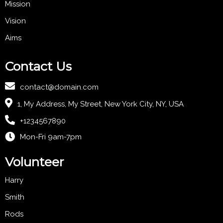
Mission
Vision
Aims
Contact Us
contact@domain.com
1, My Address, My Street, New York City, NY, USA
+1234567890
Mon-Fri 9am-7pm
Volunteer
Harry
Smith
Rods