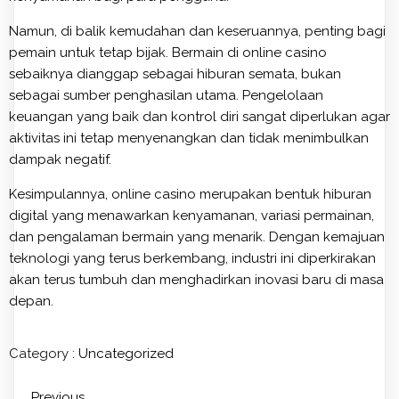
Namun, di balik kemudahan dan keseruannya, penting bagi
pemain untuk tetap bijak. Bermain di online casino
sebaiknya dianggap sebagai hiburan semata, bukan
sebagai sumber penghasilan utama. Pengelolaan
keuangan yang baik dan kontrol diri sangat diperlukan agar
aktivitas ini tetap menyenangkan dan tidak menimbulkan
dampak negatif.
Kesimpulannya, online casino merupakan bentuk hiburan
digital yang menawarkan kenyamanan, variasi permainan,
dan pengalaman bermain yang menarik. Dengan kemajuan
teknologi yang terus berkembang, industri ini diperkirakan
akan terus tumbuh dan menghadirkan inovasi baru di masa
depan.
Category :
Uncategorized
Previous