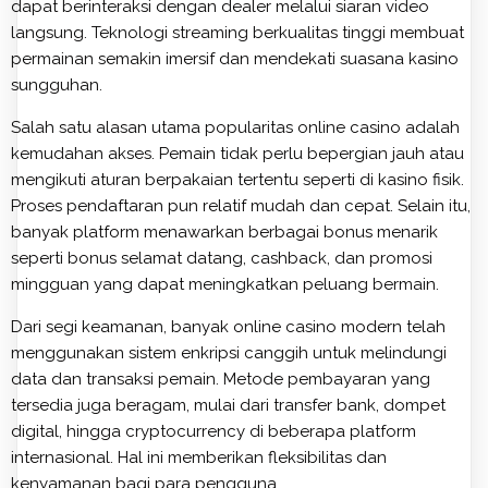
dapat berinteraksi dengan dealer melalui siaran video
langsung. Teknologi streaming berkualitas tinggi membuat
permainan semakin imersif dan mendekati suasana kasino
sungguhan.
Salah satu alasan utama popularitas online casino adalah
kemudahan akses. Pemain tidak perlu bepergian jauh atau
mengikuti aturan berpakaian tertentu seperti di kasino fisik.
Proses pendaftaran pun relatif mudah dan cepat. Selain itu,
banyak platform menawarkan berbagai bonus menarik
seperti bonus selamat datang, cashback, dan promosi
mingguan yang dapat meningkatkan peluang bermain.
Dari segi keamanan, banyak online casino modern telah
menggunakan sistem enkripsi canggih untuk melindungi
data dan transaksi pemain. Metode pembayaran yang
tersedia juga beragam, mulai dari transfer bank, dompet
digital, hingga cryptocurrency di beberapa platform
internasional. Hal ini memberikan fleksibilitas dan
kenyamanan bagi para pengguna.