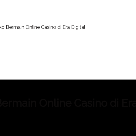
o Bermain Online Casino di Era Digital
ermain Online Casino di Era
sualizingArgumentation
March 7, 2026