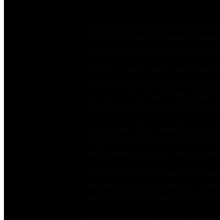
Salah satu keuntungan utama online 
saja dan di mana saja selama memilik
kasino konvensional yang mengharusk
Selain itu, online casino menawarkan
ratusan jenis slot dengan tema berbe
baccarat, semuanya tersedia dalam
demo agar pemain dapat mencoba p
Keuntungan lainnya adalah adanya be
hingga cashback menjadi daya tarik 
penghargaan tambahan bagi pemain y
Namun, di sisi lain, terdapat beberap
keamanan data dan transaksi. Tidak
karena itu, pemain harus berhati-hati
Risiko kedua adalah potensi kerugia