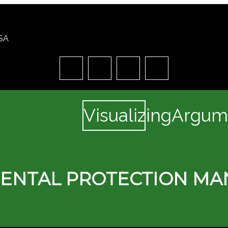
USA
VisualizingArgum
ENTAL PROTECTION M