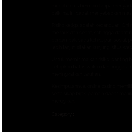
mudah terus bermain tanpa menyadar
baik, hal ini dapat menyebabkan mas
Risiko ketiga adalah kecanduan. On
menarik dan cepat, sehingga dapat m
berdampak pada kehidupan sosial, pe
lebih lanjut, silakan kunjungi situs w
Untuk meminimalkan risiko, penting 
Tetapkan batas waktu dan anggaran 
meningkatkan taruhan.
Kesimpulannya, online casino memili
serta sikap bijak, pemain dapat menik
merugikan.
Category :
Uncategorized
Previous
Tips Memilih Platform Online Casino yang Aman