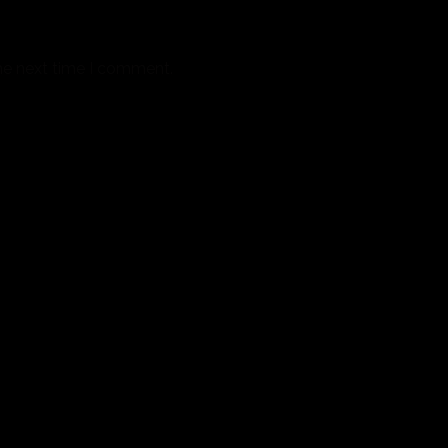
the next time I comment.