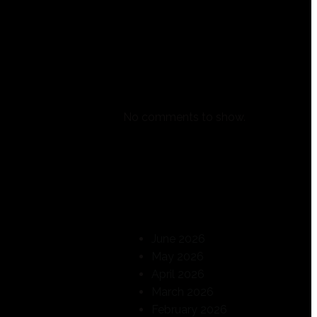
Recent
Comments
No comments to show.
Archives
June 2026
May 2026
April 2026
March 2026
February 2026