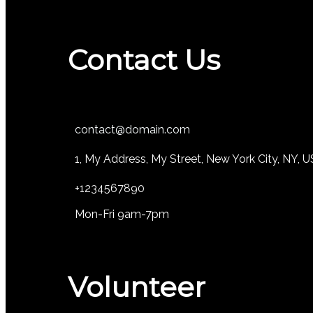
Contact Us
contact@domain.com
1, My Address, My Street, New York City, NY, 
+1234567890
Mon-Fri 9am-7pm
Volunteer