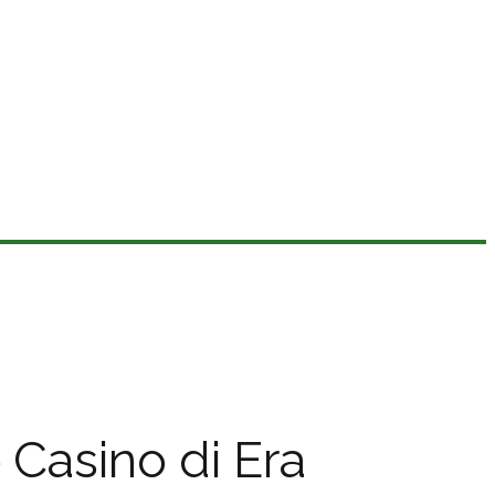
Casino di Era