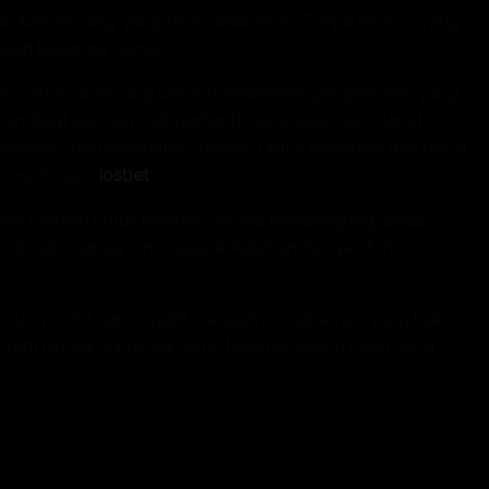
i jumlah uang yang telah dihabiskan. Tanpa kontrol yang
alah keuangan serius.
line casino dirancang untuk memberikan pengalaman yang
embuat pemain sulit berhenti. Kecanduan judi dapat
kerjaan, dan kesehatan mental. Untuk informasi dan detail
eb resmi saya.
iosbet
bagi pemain untuk bermain secara bertanggung jawab.
bermain. Jangan mengejar kekalahan dengan terus
ki sisi positif dan negatif. Dengan pemahaman yang baik
mati hiburan ini tanpa harus terjebak dalam risiko yang
 dan Terpercaya￼