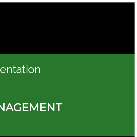
entation
ANAGEMENT