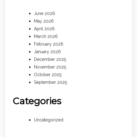
June 2026
May 2026
April 2026
March 2026
February 2026
January 2026
December 2025
November 2025
October 2025
September 2025
Categories
Uncategorized