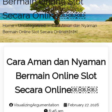
Bermain Online Slot
Secara Online￼￼￼
Home
»
Uncategorized
»
Cara Aman dan Nyaman
Bermain Online Slot Secara Online￼￼￼
Cara Aman dan Nyaman
Bermain Online Slot
Secara Online￼￼￼
VisualizingArgumentation
February 27, 2026
6:46 am