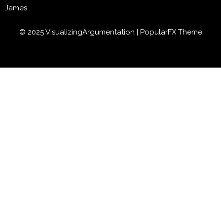
James
© 2025 VisualizingArgumentation |
PopularFX Theme