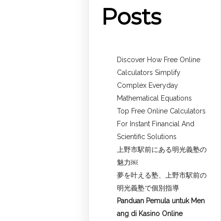
Posts
Discover How Free Online
Calculators Simplify
Complex Everyday
Mathematical Equations
Top Free Online Calculators
For Instant Financial And
Scientific Solutions
上野市駅前にある明光義塾の
魅力￼
夢を叶える塾、上野市駅前の
明光義塾で個別指導
Panduan Pemula untuk
Men
ang di Kasino Online