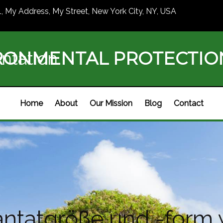
1, My Address, My Street, New York City, NY, USA
RONMENTAL PROTECTI
ntation
Home
About
Our Mission
Blog
Contact
lantatgröße und -form