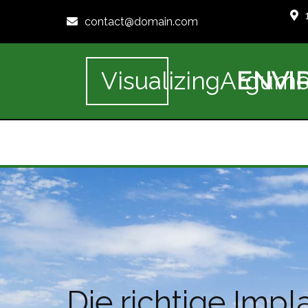
contact@domain.com
ENVI
VisualizingArgume
Die richtige Imp