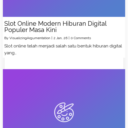
Slot Online Modern Hiburan Digital
Populer Masa Kini
By
VisualizingArgumentation
|
2
Jan, 26
|
0 Comments
Slot online telah menjadi salah satu bentuk hiburan digital
yang…