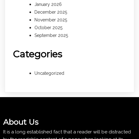
January 2026
December 2025
November 2025
October 2025
September 2025
Categories
Uncategorized
About Us
It is a long established fact that a reader will be distracted