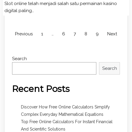
Slot online telah menjadi salah satu permainan kasino
digital paling…
Previous
1
…
6
7
8
9
Next
Search
Search
Recent Posts
Discover How Free Online Calculators Simplify
Complex Everyday Mathematical Equations
Top Free Online Calculators For Instant Financial
And Scientific Solutions