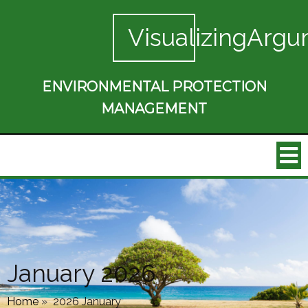
VisualizingArgu
ENVIRONMENTAL PROTECTION
MANAGEMENT
January 2026
Home
»
2026 January