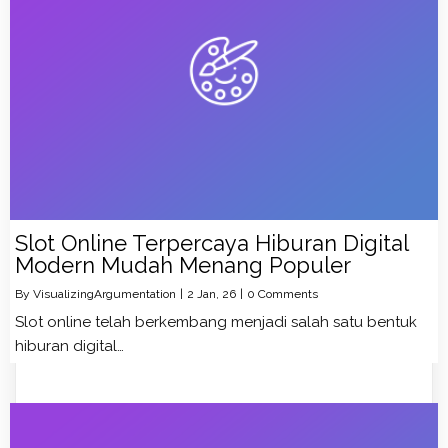
Slot Online Terpercaya Hiburan Digital
Modern Mudah Menang Populer
By
VisualizingArgumentation
|
2
Jan, 26
|
0 Comments
Slot online telah berkembang menjadi salah satu bentuk
hiburan digital…