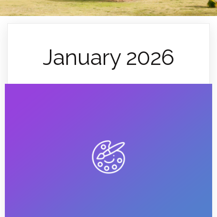
January 2026