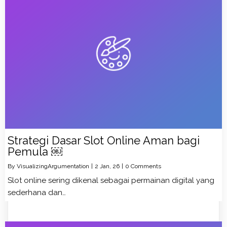
Strategi Dasar Slot Online Aman bagi
Pemula ￼
By
VisualizingArgumentation
|
2
Jan, 26
|
0 Comments
Slot online sering dikenal sebagai permainan digital yang
sederhana dan…