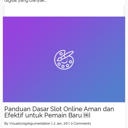
digital yang banyak…
Panduan Dasar Slot Online Aman dan
Efektif untuk Pemain Baru ￼
By
VisualizingArgumentation
|
2
Jan, 26
|
0 Comments