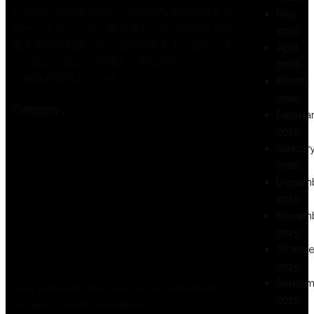
に合わせた提案を行い、高品質な音楽体験をサ
May
ポートすることが、販売者としての信頼と満足
2026
度を高める秘訣です。音の世界をより豊かにす
April
るために、正しい情報と丁寧な対応でオーディ
2026
オ機器を提供していきましょう。
March
2026
Category :
Uncategorized
Februa
2026
Previous
Panduan Permainan Slot Online:
Januar
Cara Bermain
2026
Next
高品質オーディオ機器を安心して購入する
Decem
完全ガイド￼
2025
Novem
2025
Leave a Reply
Octobe
2025
Septem
Your email address will not be published.
2025
Required fields are marked
*