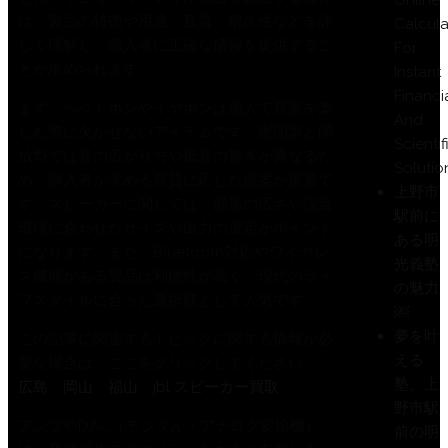
は、製品の特徴や用途、音質、耐久性などを詳
Calcula
しく理解し、購入者に正確な情報を提供するこ
For
とが求められます。
Instant
Financi
まず、ヘッドホンやイヤホンは個人で音楽を楽
And
しむ際に欠かせないアイテムです。密閉型と開
Scientif
放型では音の広がり方や低音の響きが異なるた
Solutio
め、購入者が求める音質に応じた提案が重要で
上野市
す。スピーカーに関しては、部屋の広さや設置
駅前に
環境に合わせたサイズや出力の選定がポイント
ある明
になります。また、Bluetooth対応やワイヤレ
光義塾
ス機能がある製品は利便性が高く、現代のライ
の魅力
フスタイルに合った選択肢として人気です。
￼
夢を叶
この記事に関連するトピックに関する情報が必
える
要な場合は、ここをクリックしてください。:
塾、上
広島 岡山 福山 jbl スピーカー買取
野市駅
アンプやDAC（デジタル・アナログ変換機）
前の明