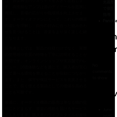
は、音楽再生のクオリティを大きく左右しま
光義塾
す。高性能なアンプは音のディテールを忠実に
で個別
再現し、音場の広がりや臨場感を向上させま
指導
す。オーディオファンにとって、これらの機器
Pandua
の違いを理解し、自分の好みに合った組み合わ
せを見つけることは、音楽をより深く楽しむ鍵
Recen
となります。
Comm
販売者としては、製品の仕様だけでなく、実際
の使用感や音質の特徴を丁寧に説明することが
大切です。オンラインショップや実店舗でのレ
No
ビュー、試聴体験などを通じて、購入者が安心
comments
して選べる環境を整えることが信頼につながり
to show.
ます。また、保守や保証サービスを充実させる
ことで、長く使える製品としての価値を高める
Archi
ことも可能です。
最後に、オーディオ機器の販売は単なる物の提
供にとどまらず、音楽の感動を届けるサービス
June
でもあります。購入者のライフスタイルや趣味
2026