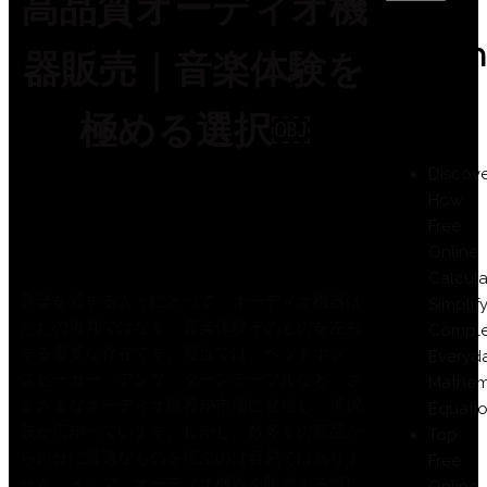
高品質オーディオ機
Recen
器販売｜音楽体験を
Posts
極める選択￼
Discove
VisualizingArgumentation
How
January 18, 2026
Free
8:02 am
Online
Calcula
音楽を愛する人々にとって、オーディオ機器は
Simplif
ただの道具ではなく、音楽体験そのものを左右
Compl
する重要な存在です。最近では、ヘッドホン、
Everyd
スピーカー、アンプ、ターンテーブルなど、さ
Mathem
まざまなオーディオ機器が市場に登場し、選択
Equati
肢が広がっています。しかし、数多くの商品か
Top
ら自分に最適なものを選ぶのは容易ではありま
Free
せん。そこで、オーディオ機器を販売する際に
Online