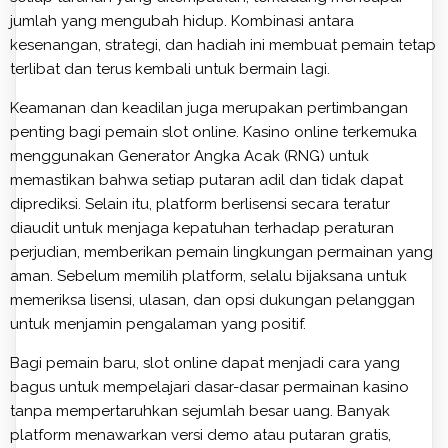
jumlah yang mengubah hidup. Kombinasi antara
kesenangan, strategi, dan hadiah ini membuat pemain tetap
terlibat dan terus kembali untuk bermain lagi.
Keamanan dan keadilan juga merupakan pertimbangan
penting bagi pemain slot online. Kasino online terkemuka
menggunakan Generator Angka Acak (RNG) untuk
memastikan bahwa setiap putaran adil dan tidak dapat
diprediksi. Selain itu, platform berlisensi secara teratur
diaudit untuk menjaga kepatuhan terhadap peraturan
perjudian, memberikan pemain lingkungan permainan yang
aman. Sebelum memilih platform, selalu bijaksana untuk
memeriksa lisensi, ulasan, dan opsi dukungan pelanggan
untuk menjamin pengalaman yang positif.
Bagi pemain baru, slot online dapat menjadi cara yang
bagus untuk mempelajari dasar-dasar permainan kasino
tanpa mempertaruhkan sejumlah besar uang. Banyak
platform menawarkan versi demo atau putaran gratis,