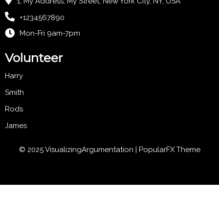
1, My Address, My Street, New York City, NY, USA
+1234567890
Mon-Fri 9am-7pm
Volunteer
Harry
Smith
Rods
James
© 2025 VisualizingArgumentation |
PopularFX Theme