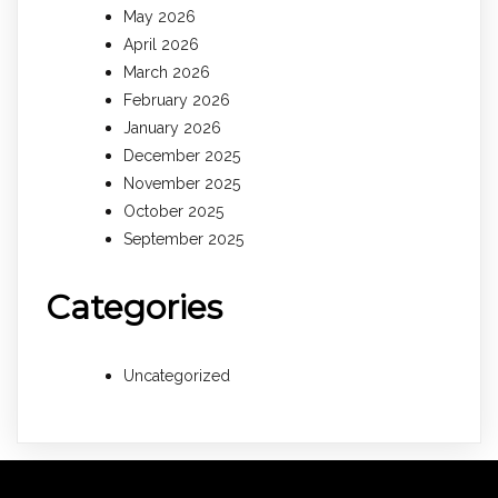
May 2026
April 2026
March 2026
February 2026
January 2026
December 2025
November 2025
October 2025
September 2025
Categories
Uncategorized