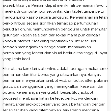
aksesibilitasnya. Pemain dapat menikmati permainan favorit
mereka di komputer, ponsel pintar, dan tablet tanpa perlu
mengunjungi kasino secara langsung. Kenyamanan ini telah
berkontribusi secara signifikan terhadap pertumbuhan
perjudian online, memungkinkan pengguna untuk memutar
gulungan kapan saja dan dari lokasi mana pun dengan
koneksi internet. Slot yang dioptimalkan untuk seluler
semakin meningkatkan pengalaman, menawarkan
permainan yang lancar dan visual berkualitas tinggi di layar
yang lebih kecil.
Fitur utama lain dari slot online adalah beragam mekanisme
permainan dan fitur bonus yang ditawarkannya. Banyak
permainan menyertakan simbol wild, simbol scatter, putaran
gratis, dan pengganda, yang meningkatkan keseruan dan
potensi kemenangan yang lebih besar. Slot jackpot
progresif membawa hal ini ke level berikutnya dengan
menawarkan jackpot besar yang terus bertambah dengan
setiap taruhan yang ditempatkan, terkadang mencapai