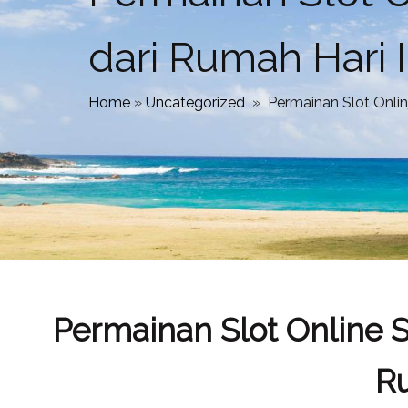
dari Rumah Hari I
Home
»
Uncategorized
»
Permainan Slot Onlin
Permainan Slot Online 
Ru