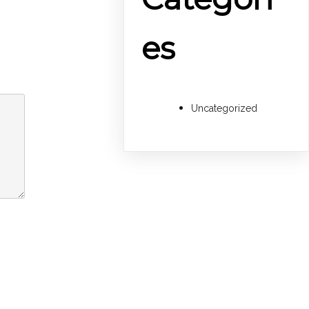
es
Uncategorized