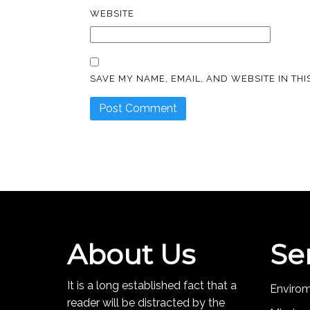
WEBSITE
SAVE MY NAME, EMAIL, AND WEBSITE IN TH
About Us
Se
It is a long established fact that a
Enviro
reader will be distracted by the