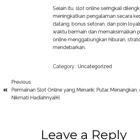
Selain itu, slot online seringkali di
meningkatkan pengalaman secara kes
datang, bonus setoran, dan poin loy
waktu bermain dan memaksimalkan pe
online menggabungkan hiburan, strat
mendebarkan.
Category :
Uncategorized
Previous
Permainan Slot Online yang Menarik: Putar, Menangkan,
Nikmati Hadiahnya￼
Leave a Reply