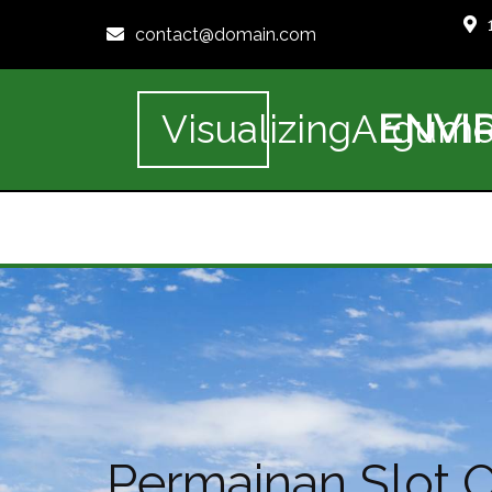
contact@domain.com
ENVI
VisualizingArgume
Permainan Slot 