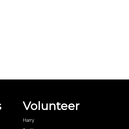
s
Volunteer
Harry