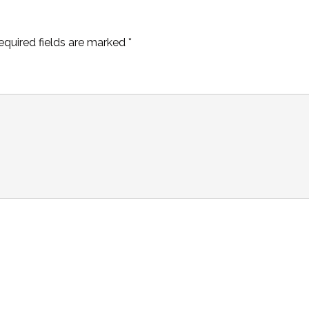
equired fields are marked
*