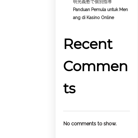
明光義塾で個別指導
Panduan Pemula untuk
Men
ang di Kasino Online
Recent
Commen
ts
No comments to show.