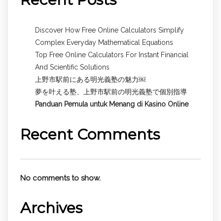
Discover How Free Online Calculators Simplify
Complex Everyday Mathematical Equations
Top Free Online Calculators For Instant Financial
And Scientific Solutions
上野市駅前にある明光義塾の魅力￼
夢を叶える塾、上野市駅前の明光義塾で個別指導
Panduan Pemula untuk
Menang di Kasino Online
Recent Comments
No comments to show.
Archives