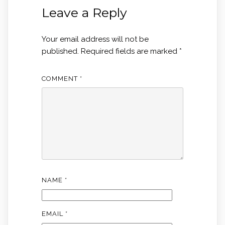
Leave a Reply
Your email address will not be
published.
Required fields are marked
*
COMMENT
*
NAME
*
EMAIL
*