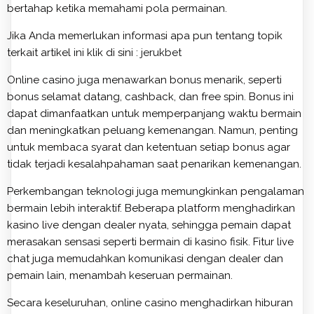
bertahap ketika memahami pola permainan.
Jika Anda memerlukan informasi apa pun tentang topik
terkait artikel ini klik di sini :
jerukbet
Online casino juga menawarkan bonus menarik, seperti
bonus selamat datang, cashback, dan free spin. Bonus ini
dapat dimanfaatkan untuk memperpanjang waktu bermain
dan meningkatkan peluang kemenangan. Namun, penting
untuk membaca syarat dan ketentuan setiap bonus agar
tidak terjadi kesalahpahaman saat penarikan kemenangan.
Perkembangan teknologi juga memungkinkan pengalaman
bermain lebih interaktif. Beberapa platform menghadirkan
kasino live dengan dealer nyata, sehingga pemain dapat
merasakan sensasi seperti bermain di kasino fisik. Fitur live
chat juga memudahkan komunikasi dengan dealer dan
pemain lain, menambah keseruan permainan.
Secara keseluruhan, online casino menghadirkan hiburan