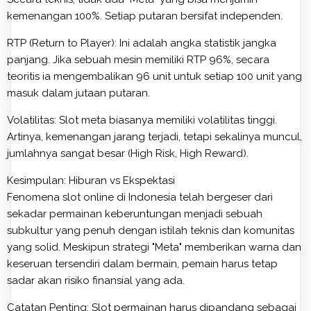
kemenangan 100%. Setiap putaran bersifat independen.
RTP (Return to Player): Ini adalah angka statistik jangka
panjang. Jika sebuah mesin memiliki RTP 96%, secara
teoritis ia mengembalikan 96 unit untuk setiap 100 unit yang
masuk dalam jutaan putaran.
Volatilitas: Slot meta biasanya memiliki volatilitas tinggi.
Artinya, kemenangan jarang terjadi, tetapi sekalinya muncul,
jumlahnya sangat besar (High Risk, High Reward).
Kesimpulan: Hiburan vs Ekspektasi
Fenomena slot online di Indonesia telah bergeser dari
sekadar permainan keberuntungan menjadi sebuah
subkultur yang penuh dengan istilah teknis dan komunitas
yang solid. Meskipun strategi "Meta" memberikan warna dan
keseruan tersendiri dalam bermain, pemain harus tetap
sadar akan risiko finansial yang ada.
Catatan Penting: Slot permainan harus dipandang sebagai