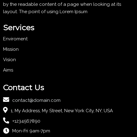
by the readable content of a page when looking at its
layout. The point of using Lorem Ipsum
Services
Enviroment
Mission
Vision
Aims
Contact Us
contact@domain.com
1, My Address, My Street, New York City, NY, USA
+1234567890
Mon-Fri 9am-7pm