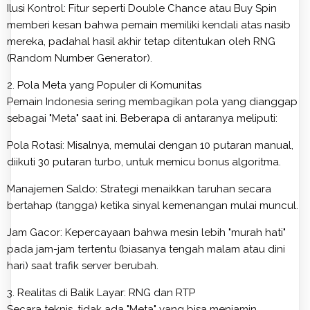
Ilusi Kontrol: Fitur seperti Double Chance atau Buy Spin
memberi kesan bahwa pemain memiliki kendali atas nasib
mereka, padahal hasil akhir tetap ditentukan oleh RNG
(Random Number Generator).
2. Pola Meta yang Populer di Komunitas
Pemain Indonesia sering membagikan pola yang dianggap
sebagai "Meta" saat ini. Beberapa di antaranya meliputi:
Pola Rotasi: Misalnya, memulai dengan 10 putaran manual,
diikuti 30 putaran turbo, untuk memicu bonus algoritma.
Manajemen Saldo: Strategi menaikkan taruhan secara
bertahap (tangga) ketika sinyal kemenangan mulai muncul.
Jam Gacor: Kepercayaan bahwa mesin lebih "murah hati"
pada jam-jam tertentu (biasanya tengah malam atau dini
hari) saat trafik server berubah.
3. Realitas di Balik Layar: RNG dan RTP
Secara teknis, tidak ada "Meta" yang bisa menjamin