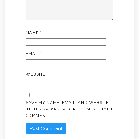
NAME
*
EMAIL
*
WEBSITE
SAVE MY NAME, EMAIL, AND WEBSITE
IN THIS BROWSER FOR THE NEXT TIME I
COMMENT.