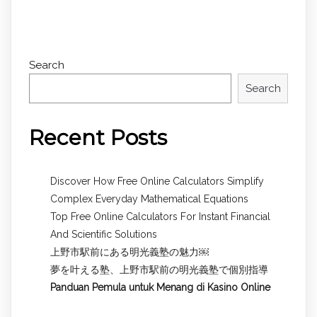
Search
Search
Recent Posts
Discover How Free Online Calculators Simplify
Complex Everyday Mathematical Equations
Top Free Online Calculators For Instant Financial
And Scientific Solutions
上野市駅前にある明光義塾の魅力￼
夢を叶える塾、上野市駅前の明光義塾で個別指導
Panduan Pemula untuk
Menang di Kasino Online