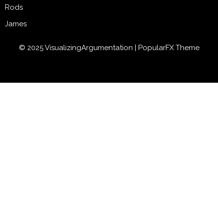
Rods
James
© 2025 VisualizingArgumentation |
PopularFX Theme