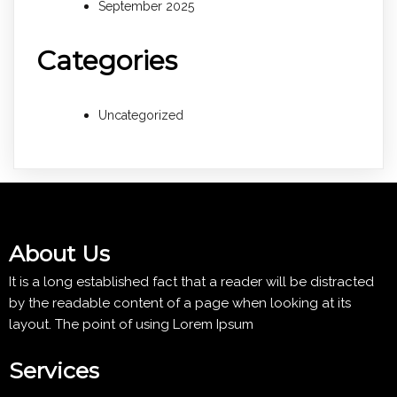
September 2025
Categories
Uncategorized
About Us
It is a long established fact that a reader will be distracted
by the readable content of a page when looking at its
layout. The point of using Lorem Ipsum
Services