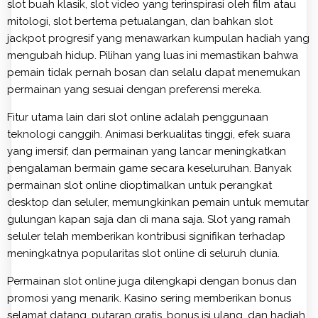
slot buah klasik, slot video yang terinspirasi oleh film atau
mitologi, slot bertema petualangan, dan bahkan slot
jackpot progresif yang menawarkan kumpulan hadiah yang
mengubah hidup. Pilihan yang luas ini memastikan bahwa
pemain tidak pernah bosan dan selalu dapat menemukan
permainan yang sesuai dengan preferensi mereka.
Fitur utama lain dari slot online adalah penggunaan
teknologi canggih. Animasi berkualitas tinggi, efek suara
yang imersif, dan permainan yang lancar meningkatkan
pengalaman bermain game secara keseluruhan. Banyak
permainan slot online dioptimalkan untuk perangkat
desktop dan seluler, memungkinkan pemain untuk memutar
gulungan kapan saja dan di mana saja. Slot yang ramah
seluler telah memberikan kontribusi signifikan terhadap
meningkatnya popularitas slot online di seluruh dunia.
Permainan slot online juga dilengkapi dengan bonus dan
promosi yang menarik. Kasino sering memberikan bonus
selamat datang, putaran gratis, bonus isi ulang, dan hadiah