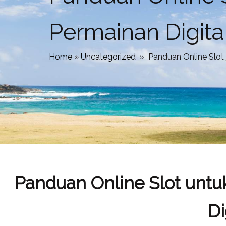
Permainan Digit
Home
»
Uncategorized
»
Panduan Online Slo
Panduan Online Slot un
Di