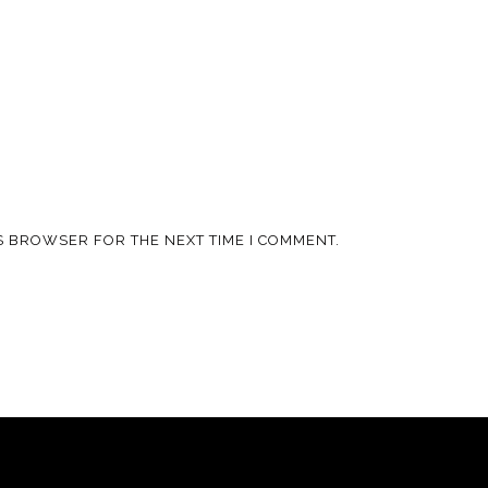
IS BROWSER FOR THE NEXT TIME I COMMENT.