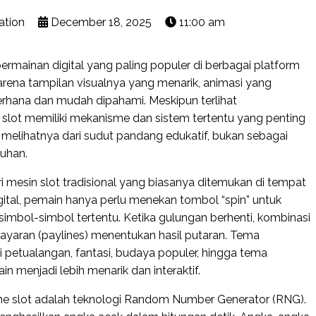
ation
December 18, 2025
11:00 am
permainan digital yang paling populer di berbagai platform
 karena tampilan visualnya yang menarik, animasi yang
erhana dan mudah dipahami. Meskipun terlihat
slot memiliki mekanisme dan sistem tertentu yang penting
melihatnya dari sudut pandang edukatif, bukan sebagai
guhan.
ari mesin slot tradisional yang biasanya ditemukan di tempat
gital, pemain hanya perlu menekan tombol “spin” untuk
simbol-simbol tertentu. Ketika gulungan berhenti, kombinasi
yaran (paylines) menentukan hasil putaran. Tema
 petualangan, fantasi, budaya populer, hingga tema
n menjadi lebih menarik dan interaktif.
ne slot adalah teknologi Random Number Generator (RNG).