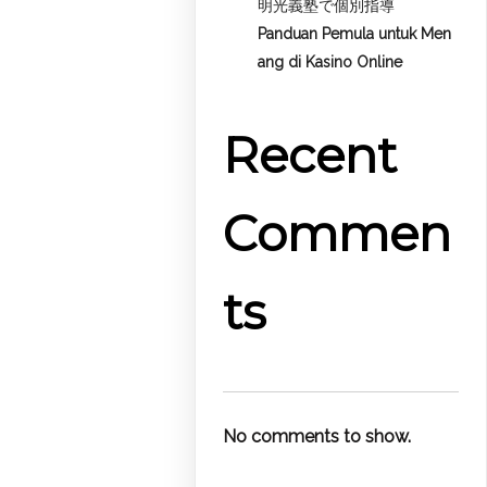
明光義塾で個別指導
Panduan Pemula untuk
Men
ang di Kasino Online
Recent
Commen
ts
No comments to show.