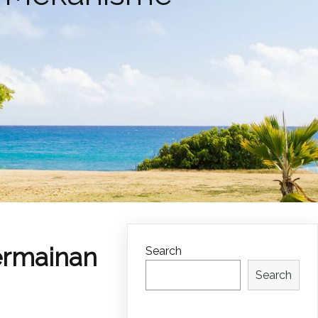
ermainan
Search
Search