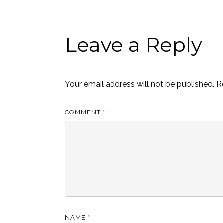
Leave a Reply
Your email address will not be published.
R
COMMENT
*
NAME
*