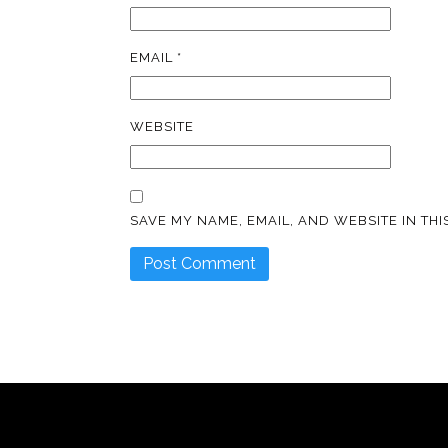
EMAIL
*
WEBSITE
SAVE MY NAME, EMAIL, AND WEBSITE IN TH