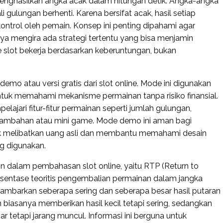
nghasilkan angka acak dalam hitungan detik. Angka-angka
li gulungan berhenti. Karena bersifat acak, hasil setiap
ikontrol oleh pemain. Konsep ini penting dipahami agar
nya mengira ada strategi tertentu yang bisa menjamin
 slot bekerja berdasarkan keberuntungan, bukan
o atau versi gratis dari slot online. Mode ini digunakan
untuk memahami mekanisme permainan tanpa risiko finansial.
ajari fitur-fitur permainan seperti jumlah gulungan,
s tambahan atau mini game. Mode demo ini aman bagi
k melibatkan uang asli dan membantu memahami desain
ng digunakan.
lain dalam pembahasan slot online, yaitu RTP (Return to
persentase teoritis pengembalian permainan dalam jangka
gambarkan seberapa sering dan seberapa besar hasil putaran
h biasanya memberikan hasil kecil tetapi sering, sedangkan
sar tetapi jarang muncul. Informasi ini berguna untuk