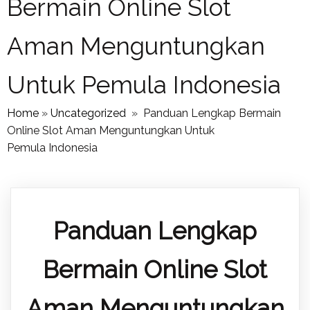
Bermain Online Slot
Aman Menguntungkan
Untuk Pemula Indonesia
Home
»
Uncategorized
»
Panduan Lengkap Bermain
Online Slot Aman Menguntungkan Untuk
Pemula Indonesia
Panduan Lengkap
Bermain Online Slot
Aman Menguntungkan