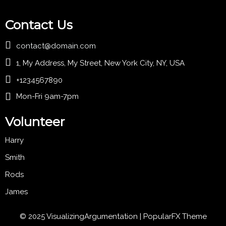
Contact Us
contact@domain.com
1, My Address, My Street, New York City, NY, USA
+1234567890
Mon-Fri 9am-7pm
Volunteer
Harry
Smith
Rods
James
© 2025 VisualizingArgumentation |
PopularFX Theme