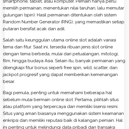
smartphone, tablet, atau komputer. Pemain hanya perlu
memilih permainan, menentukan nilai taruhan, lalu memutar
gulungan (spin). Hasil permainan ditentukan oleh sistem
Random Number Generator (RNG), yang memastikan setiap
putaran bersifat acak dan adil.
Salah satu keunggulan utama online slot adalah variasi
tema dan fitur. Saat ini, tersedia ribuan jenis slot online
dengan tema berbeda, mulai dari petualangan, mitologi,
film, hingga budaya Asia. Selain itu, banyak permainan yang
dilengkapi fitur bonus seperti free spin, wild, scatter, dan
jackpot progresif yang dapat memberikan kemenangan
besar.
Bagi pemula, penting untuk memahami beberapa hal
sebelum mulai bermain online slot. Pertama, pilihlah situs
atau platform yang terpercaya dan memiliki lisensi resmi.
Situs yang aman biasanya menggunakan sistem keamanan
enkripsi dan memiliki reputasi baik di kalangan pemain. Hal
ini penting untuk melindungi data pribadi dan transaksi