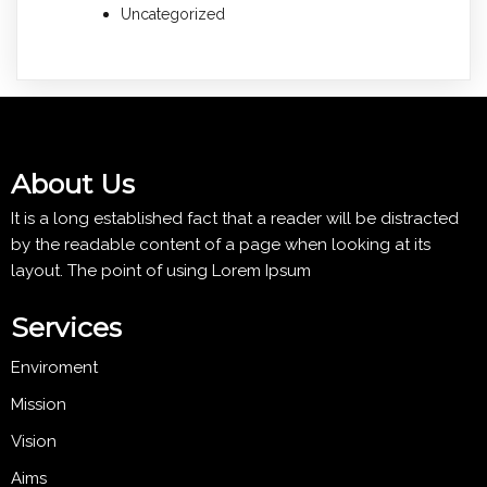
Uncategorized
About Us
It is a long established fact that a reader will be distracted
by the readable content of a page when looking at its
layout. The point of using Lorem Ipsum
Services
Enviroment
Mission
Vision
Aims