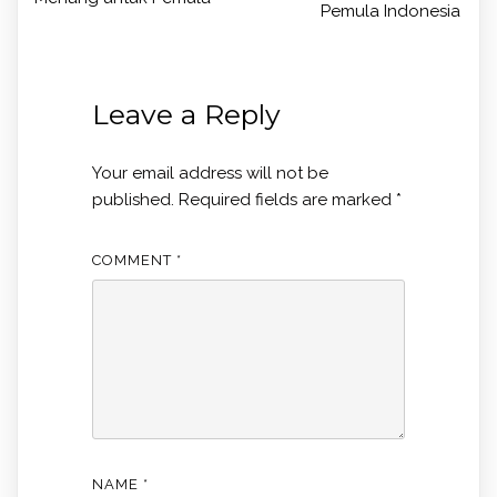
Pemula Indonesia
Leave a Reply
Your email address will not be
published.
Required fields are marked
*
COMMENT
*
NAME
*