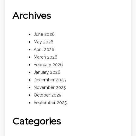
Archives
June 2026
May 2026
April 2026
March 2026
February 2026
January 2026
December 2025
November 2025
October 2025
September 2025
Categories