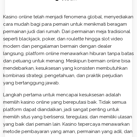
Kasino online telah menjadi fenomena global, menyediakan
cara mudah bagi para pemain untuk menikmati beragam
permainan judi dari rumah. Dari permainan meja tradisional
seperti blackjack, poker, dan roulette hingga slot video
modern dan pengalaman bermain dengan dealer
langsung, platform online menawarkan hiburan tanpa batas
dan peluang untuk menang. Meskipun bermain online bisa
mendebarkan, kesuksesan yang konsisten membutuhkan
kombinasi strategi, pengetahuan, dan praktik perjudian
yang bertanggung jawab.
Langkah pertama untuk mencapai kesuksesan adalah
memilih kasino online yang bereputasi baik. Tidak semua
platform dapat diandalkan, jadi sangat penting untuk
memilih situs yang berlisensi, teregulasi, dan memiliki ulasan
yang baik dari pemain lain. Kasino tepercaya menawarkan
metode pembayaran yang aman, permainan yang adil, dan