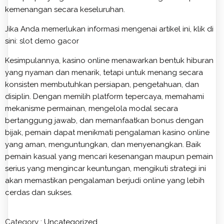
kemenangan secara keseluruhan.
Jika Anda memerlukan informasi mengenai artikel ini, klik di
sini:
slot demo gacor
Kesimpulannya, kasino online menawarkan bentuk hiburan
yang nyaman dan menarik, tetapi untuk menang secara
konsisten membutuhkan persiapan, pengetahuan, dan
disiplin. Dengan memilih platform tepercaya, memahami
mekanisme permainan, mengelola modal secara
bertanggung jawab, dan memanfaatkan bonus dengan
bijak, pemain dapat menikmati pengalaman kasino online
yang aman, menguntungkan, dan menyenangkan. Baik
pemain kasual yang mencari kesenangan maupun pemain
serius yang mengincar keuntungan, mengikuti strategi ini
akan memastikan pengalaman berjudi online yang lebih
cerdas dan sukses.
Category :
Uncategorized