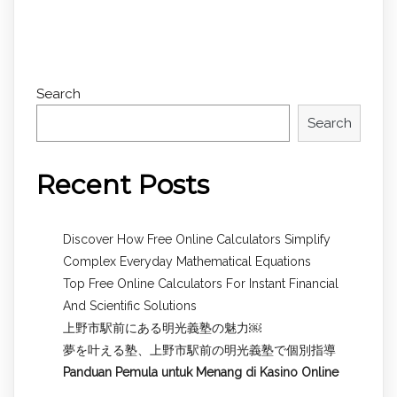
Search
Search
Recent Posts
Discover How Free Online Calculators Simplify
Complex Everyday Mathematical Equations
Top Free Online Calculators For Instant Financial
And Scientific Solutions
上野市駅前にある明光義塾の魅力￼
夢を叶える塾、上野市駅前の明光義塾で個別指導
Panduan Pemula untuk
Menang di Kasino Online