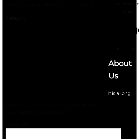
Septem
informasi yang lebih luas bagi masyarakat.
2025
Category :
Uncategorized
Categ
Previous
Literasi Digital Memahami Online
Togel Bahaya Risiko dan Tanggung Jawab￼
￼￼
Uncate
Next
Strategi dan Tips Menang untuk Sukses
About
dalam Permainan Kasino Online
Us
Leave a Reply
It is a long
Your email address will not be published.
Required fields are marked
*
Comment
*