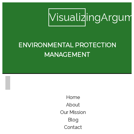
VisualizingArgum
ENVIRONMENTAL PROTECTION
MANAGEMENT
Home
About
Our Mission
Blog
Contact