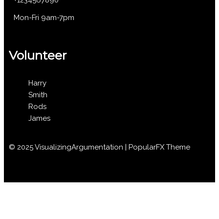
+1234567890
Mon-Fri 9am-7pm
Volunteer
Harry
Smith
Rods
James
© 2025 VisualizingArgumentation |
PopularFX Theme