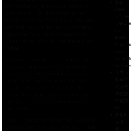
Top
peningkatan signifikan dalam beberapa
Free
tahun terakhir. Hal ini dapat dilihat dari
Online
banyaknya konten, forum diskusi, dan situs
Calcula
informasi yang membahas topik tersebut.
For
Fenomena ini mencerminkan perubahan
Instant
pola konsumsi informasi masyarakat di era
Financi
digital.
And
Scientif
Mesin pencari menjadi pintu utama bagi
Solutio
pengguna untuk menemukan informasi
上野市
terkait togel online. Kata kunci ini sering
駅前に
dikaitkan dengan pencarian hasil, data
ある明
statistik, dan pembahasan umum. Oleh
光義塾
karena itu, banyak pemilik situs mencoba
の魅力
menghadirkan konten yang relevan dan
￼
mudah ditemukan.
夢を叶
Namun, tidak semua konten memiliki kualitas
える
yang sama. Konten yang hanya fokus pada
塾、上