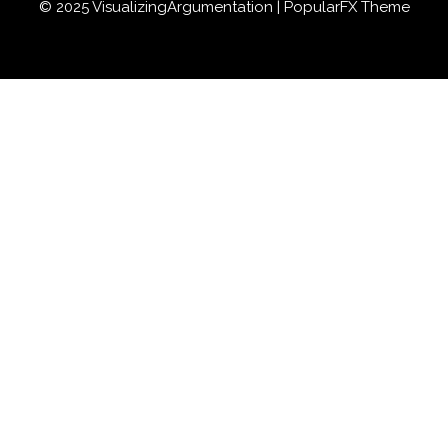
© 2025 VisualizingArgumentation |
PopularFX Theme