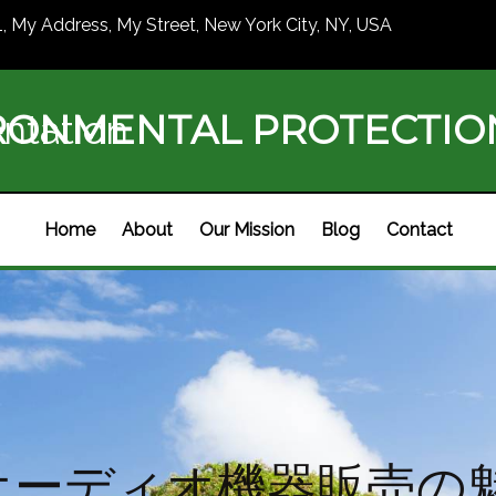
1, My Address, My Street, New York City, NY, USA
RONMENTAL PROTECTI
ntation
Home
About
Our Mission
Blog
Contact
オーディオ機器販売の