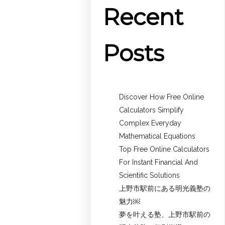
Recent
Posts
Discover How Free Online
Calculators Simplify
Complex Everyday
Mathematical Equations
Top Free Online Calculators
For Instant Financial And
Scientific Solutions
上野市駅前にある明光義塾の
魅力￼
夢を叶える塾、上野市駅前の