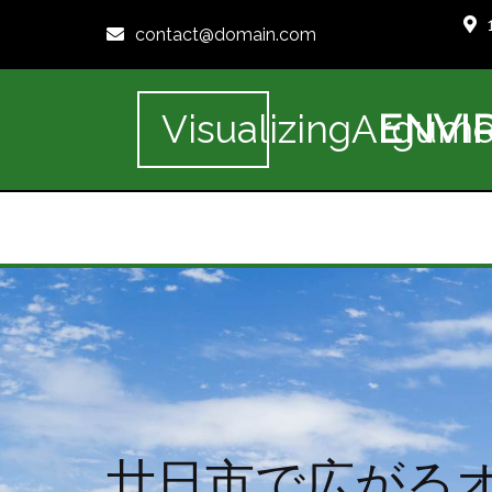
contact@domain.com
ENVI
VisualizingArgume
廿日市で広がる