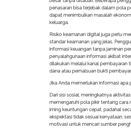
besar tanpa disadari. Beberapa pen
penasaran bisa terjebak dalam pola 
dapat menimbulkan masalah ekonomi
keluarga.
Risiko keamanan digital juga perlu men
standar keamanan yang jelas. Penggu
informasi keuangan tanpa jaminan per
penyalahgunaan informasi akibat intera
dilakukan melalui kanal pembayaran t
dana atau pemalsuan bukti pembayar
Jika Anda memerlukan informasi apa pun t
Dari sisi sosial, meningkatnya aktivit
memengaruhi pola pikir tentang cara 
iming keuntungan cepat, padahal seca
ekspektasi tidak sesuai kenyataan, se
motivasi untuk mencari sumber penghas