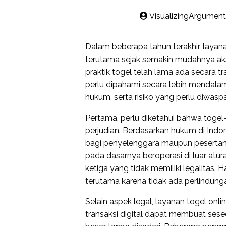
VisualizingArgument
Dalam beberapa tahun terakhir, layan
terutama sejak semakin mudahnya aks
praktik togel telah lama ada secara 
perlu dipahami secara lebih mendalam.
hukum, serta risiko yang perlu diwasp
Pertama, perlu diketahui bahwa togel
perjudian. Berdasarkan hukum di Indon
bagi penyelenggara maupun pesertanya.
pada dasarnya beroperasi di luar atur
ketiga yang tidak memiliki legalitas. 
terutama karena tidak ada perlindunga
Selain aspek legal, layanan togel onl
transaksi digital dapat membuat se