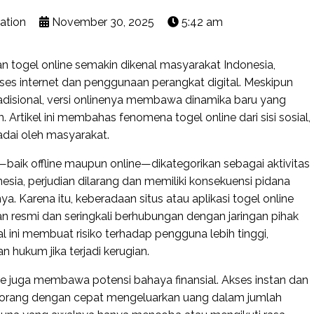
ation
November 30, 2025
5:42 am
an togel online semakin dikenal masyarakat Indonesia,
es internet dan penggunaan perangkat digital. Meskipun
tradisional, versi onlinenya membawa dinamika baru yang
 Artikel ini membahas fenomena togel online dari sisi sosial,
adai oleh masyarakat.
—baik offline maupun online—dikategorikan sebagai aktivitas
esia, perjudian dilarang dan memiliki konsekuensi pidana
 Karena itu, keberadaan situs atau aplikasi togel online
an resmi dan seringkali berhubungan dengan jaringan pihak
Hal ini membuat risiko terhadap pengguna lebih tinggi,
n hukum jika terjadi kerugian.
ine juga membawa potensi bahaya finansial. Akses instan dan
seorang dengan cepat mengeluarkan uang dalam jumlah