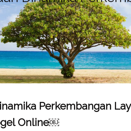
n Dinamika Perkembangan Layanan Togel Online￼
 Dinamika Perkembangan La
ogel Online￼