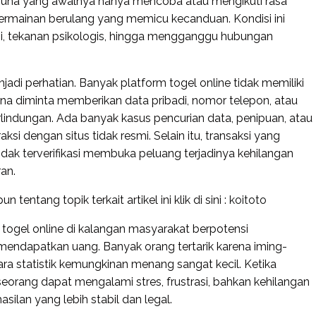
gguna yang awalnya hanya mencoba atau mengikuti rasa
permainan berulang yang memicu kecanduan. Kondisi ini
, tekanan psikologis, hingga mengganggu hubungan
jadi perhatian. Banyak platform togel online tidak memiliki
na diminta memberikan data pribadi, nomor telepon, atau
lindungan. Ada banyak kasus pencurian data, penipuan, atau
ksi dengan situs tidak resmi. Selain itu, transaksi yang
idak terverifikasi membuka peluang terjadinya kehilangan
an.
entang topik terkait artikel ini klik di sini :
koitoto
as togel online di kalangan masyarakat berpotensi
mendapatkan uang. Banyak orang tertarik karena iming-
ra statistik kemungkinan menang sangat kecil. Ketika
seorang dapat mengalami stres, frustrasi, bahkan kehilangan
ilan yang lebih stabil dan legal.