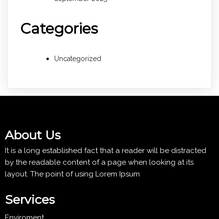
Categories
Uncategorized
About Us
It is a long established fact that a reader will be distracted
by the readable content of a page when looking at its
layout. The point of using Lorem Ipsum
Services
Enviroment