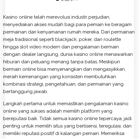
Kasino online telah merevolusi industri perjudian,
menyediakan akses mudah bagi para pemain ke beragam
permainan dari kenyamanan rumah mereka. Dari permainan
meja tradisional seperti blackjack, poker, dan roulette
hingga slot video modern dan pengalaman bermain
dengan dealer langsung, dunia kasino online menawarkan
hiburan dan peluang menang tanpa batas. Meskipun
bermain online bisa menyenangkan dan mengasyikkan,
meraih kemenangan yang konsisten membutuhkan
kombinasi strategi, pengetahuan, dan permainan yang
bertanggung jawab.
Langkah pertama untuk memastikan pengalaman kasino
online yang sukses adalah memilih platform yang
bereputasi baik. Tidak semua kasino online tepercaya, jadi
penting untuk memilih situs yang berlisensi, teregulasi, dan
memiliki reputasi positif di kalangan pemain. Memeriksa