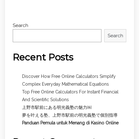
Search
Search
Recent Posts
Discover How Free Online Calculators Simplify
Complex Everyday Mathematical Equations
Top Free Online Calculators For Instant Financial
And Scientific Solutions
上野市駅前にある明光義塾の魅力￼
夢を叶える塾、上野市駅前の明光義塾で個別指導
Panduan Pemula untuk
Menang di Kasino Online