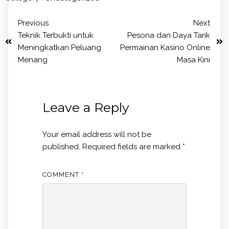
Previous
Next
Teknik Terbukti untuk
Pesona dan Daya Tarik
Meningkatkan Peluang
Permainan Kasino Online
Menang
Masa Kini
Leave a Reply
Your email address will not be
published.
Required fields are marked
*
COMMENT
*