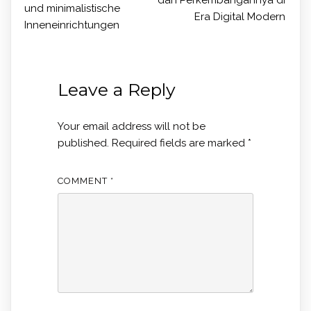
dan Perkembangannya di
und minimalistische
Era Digital Modern
Inneneinrichtungen
Leave a Reply
Your email address will not be
published.
Required fields are marked
*
COMMENT
*