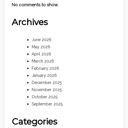
No comments to show.
Archives
June 2026
May 2026
April 2026
March 2026
February 2026
January 2026
December 2025
November 2025
October 2025
September 2025
Categories