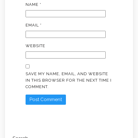
NAME
*
EMAIL
*
WEBSITE
SAVE MY NAME, EMAIL, AND WEBSITE
IN THIS BROWSER FOR THE NEXT TIME I
COMMENT.