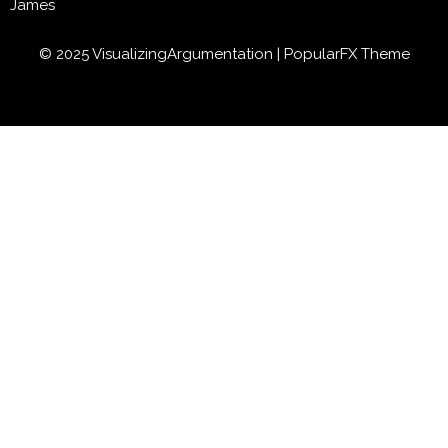
James
© 2025 VisualizingArgumentation |
PopularFX Theme