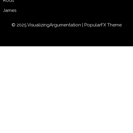
Rods
James
© 2025 VisualizingArgumentation |
PopularFX Theme