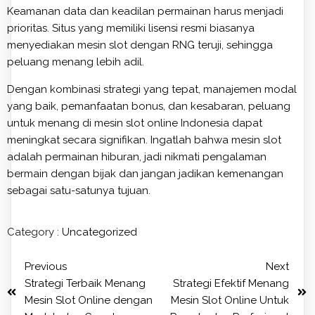
Keamanan data dan keadilan permainan harus menjadi
prioritas. Situs yang memiliki lisensi resmi biasanya
menyediakan mesin slot dengan RNG teruji, sehingga
peluang menang lebih adil.
Dengan kombinasi strategi yang tepat, manajemen modal
yang baik, pemanfaatan bonus, dan kesabaran, peluang
untuk menang di mesin slot online Indonesia dapat
meningkat secara signifikan. Ingatlah bahwa mesin slot
adalah permainan hiburan, jadi nikmati pengalaman
bermain dengan bijak dan jangan jadikan kemenangan
sebagai satu-satunya tujuan.
Category :
Uncategorized
Previous
Next
Strategi Terbaik Menang
Strategi Efektif Menang
Mesin Slot Online dengan
Mesin Slot Online Untuk