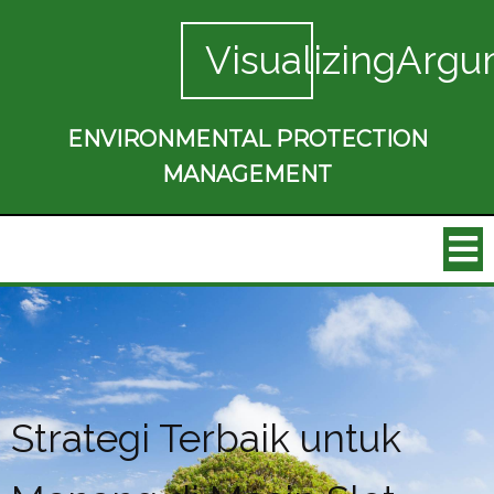
VisualizingArgu
ENVIRONMENTAL PROTECTION
MANAGEMENT
Strategi Terbaik untuk