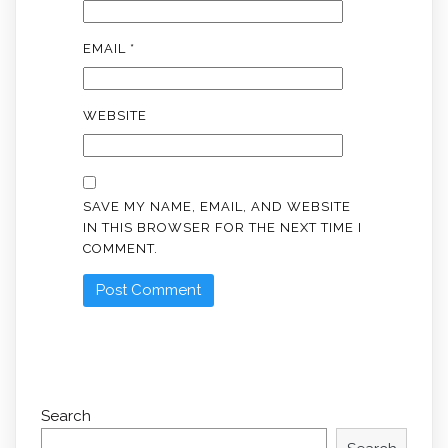
EMAIL
*
WEBSITE
SAVE MY NAME, EMAIL, AND WEBSITE
IN THIS BROWSER FOR THE NEXT TIME I
COMMENT.
Search