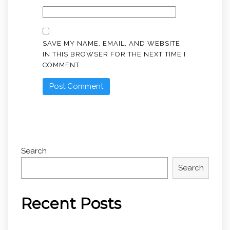
SAVE MY NAME, EMAIL, AND WEBSITE
IN THIS BROWSER FOR THE NEXT TIME I
COMMENT.
Search
Search
Recent Posts