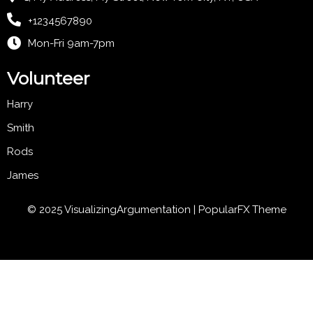
+1234567890
Mon-Fri 9am-7pm
Volunteer
Harry
Smith
Rods
James
© 2025 VisualizingArgumentation |
PopularFX Theme