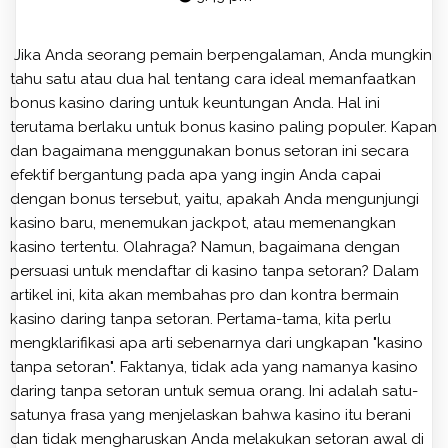
Jika Anda seorang pemain berpengalaman, Anda mungkin
tahu satu atau dua hal tentang cara ideal memanfaatkan
bonus kasino daring untuk keuntungan Anda. Hal ini
terutama berlaku untuk bonus kasino paling populer. Kapan
dan bagaimana menggunakan bonus setoran ini secara
efektif bergantung pada apa yang ingin Anda capai
dengan bonus tersebut, yaitu, apakah Anda mengunjungi
kasino baru, menemukan jackpot, atau memenangkan
kasino tertentu. Olahraga? Namun, bagaimana dengan
persuasi untuk mendaftar di kasino tanpa setoran? Dalam
artikel ini, kita akan membahas pro dan kontra bermain
kasino daring tanpa setoran. Pertama-tama, kita perlu
mengklarifikasi apa arti sebenarnya dari ungkapan "kasino
tanpa setoran". Faktanya, tidak ada yang namanya kasino
daring tanpa setoran untuk semua orang. Ini adalah satu-
satunya frasa yang menjelaskan bahwa kasino itu berani
dan tidak mengharuskan Anda melakukan setoran awal di