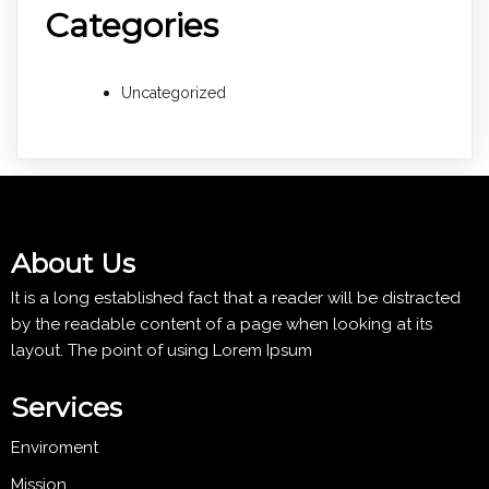
Categories
Uncategorized
About Us
It is a long established fact that a reader will be distracted
by the readable content of a page when looking at its
layout. The point of using Lorem Ipsum
Services
Enviroment
Mission