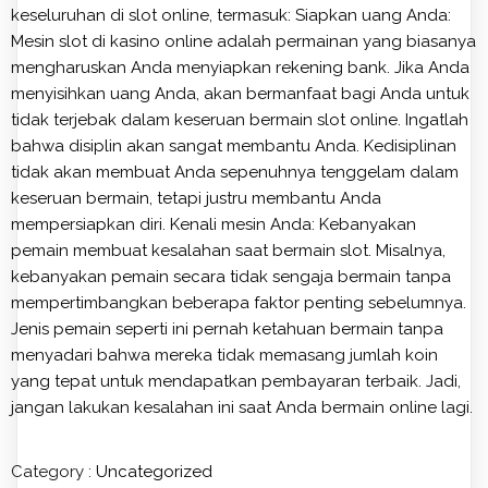
keseluruhan di slot online, termasuk: Siapkan uang Anda:
Mesin slot di kasino online adalah permainan yang biasanya
mengharuskan Anda menyiapkan rekening bank. Jika Anda
menyisihkan uang Anda, akan bermanfaat bagi Anda untuk
tidak terjebak dalam keseruan bermain slot online. Ingatlah
bahwa disiplin akan sangat membantu Anda. Kedisiplinan
tidak akan membuat Anda sepenuhnya tenggelam dalam
keseruan bermain, tetapi justru membantu Anda
mempersiapkan diri. Kenali mesin Anda: Kebanyakan
pemain membuat kesalahan saat bermain slot. Misalnya,
kebanyakan pemain secara tidak sengaja bermain tanpa
mempertimbangkan beberapa faktor penting sebelumnya.
Jenis pemain seperti ini pernah ketahuan bermain tanpa
menyadari bahwa mereka tidak memasang jumlah koin
yang tepat untuk mendapatkan pembayaran terbaik. Jadi,
jangan lakukan kesalahan ini saat Anda bermain online lagi.
Category :
Uncategorized