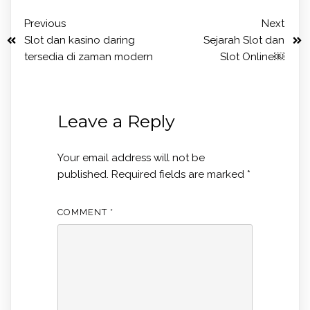
Previous
Next
Slot dan kasino daring
Sejarah Slot dan
tersedia di zaman modern
Slot Online￼
Leave a Reply
Your email address will not be
published.
Required fields are marked
*
COMMENT
*