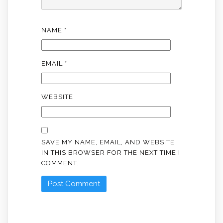
NAME
*
EMAIL
*
WEBSITE
SAVE MY NAME, EMAIL, AND WEBSITE
IN THIS BROWSER FOR THE NEXT TIME I
COMMENT.