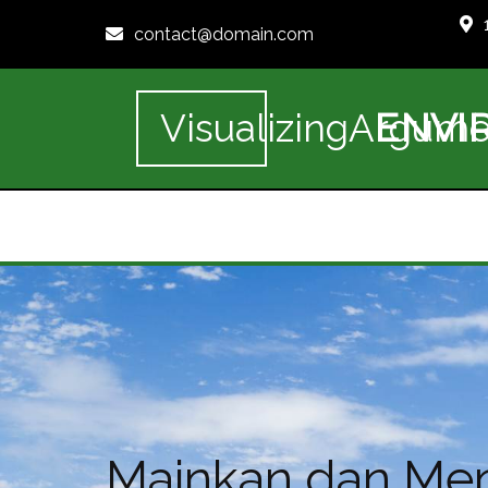
contact@domain.com
ENVI
VisualizingArgume
Mainkan dan Mena