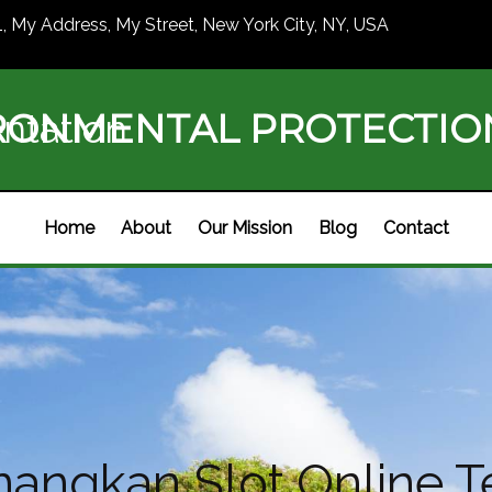
1, My Address, My Street, New York City, NY, USA
RONMENTAL PROTECTI
ntation
Home
About
Our Mission
Blog
Contact
ngkan Slot Online Te