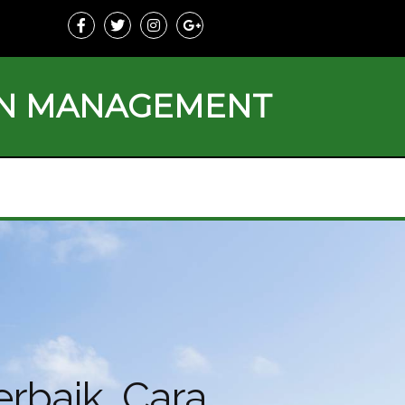
ON MANAGEMENT
rbaik. Cara