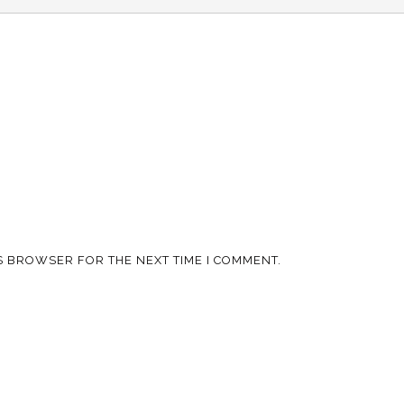
IS BROWSER FOR THE NEXT TIME I COMMENT.