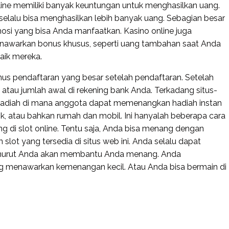
ine memiliki banyak keuntungan untuk menghasilkan uang.
elalu bisa menghasilkan lebih banyak uang. Sebagian besar
si yang bisa Anda manfaatkan. Kasino online juga
nawarkan bonus khusus, seperti uang tambahan saat Anda
aik mereka.
s pendaftaran yang besar setelah pendaftaran. Setelah
 atau jumlah awal di rekening bank Anda. Terkadang situs-
rhadiah di mana anggota dapat memenangkan hadiah instan
nik, atau bahkan rumah dan mobil. Ini hanyalah beberapa cara
 di slot online. Tentu saja, Anda bisa menang dengan
lot yang tersedia di situs web ini. Anda selalu dapat
nurut Anda akan membantu Anda menang. Anda
g menawarkan kemenangan kecil. Atau Anda bisa bermain di