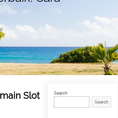
￼￼
main Slot
Search
Search